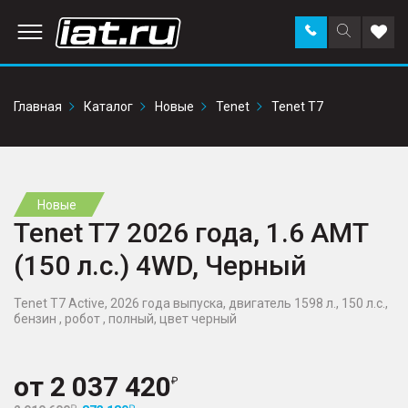
Заказать
Поиск
Доба
звонок
по
в
сайту
избр
Главная
Каталог
Новые
Tenet
Tenet T7
Новые
Tenet T7 2026 года, 1.6 AMT
(150 л.с.) 4WD, Черный
Tenet T7 Active, 2026 года выпуска, двигатель 1598 л., 150 л.с.,
бензин , робот , полный, цвет черный
от
2 037 420