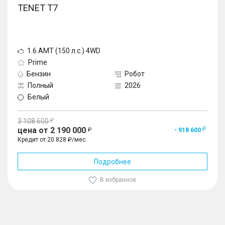
TENET T7
1.6 AMT (150 л.с.) 4WD
Prime
Бензин
Робот
Полный
2026
Белый
3 108 600
цена от 2 190 000
- 918 600
Кредит от 20 828 ₽/мес.
Подробнее
В избранное
1
/
10