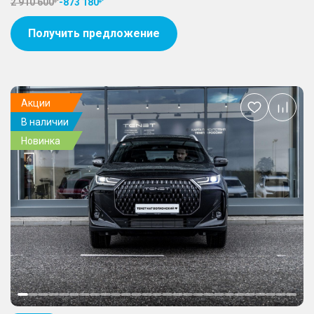
2 910 600
-
873 180
Получить предложение
Акции
Добавить
В наличии
в
избранное
Новинка