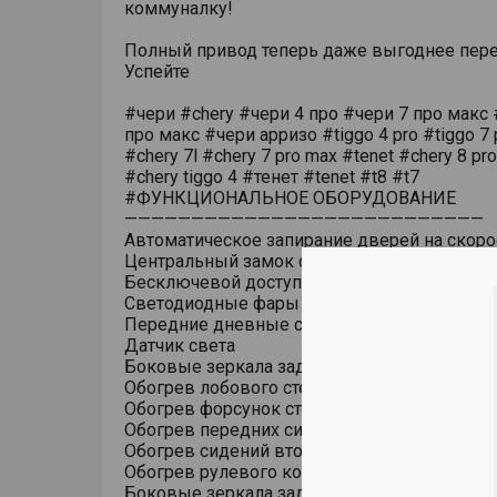
коммуналку!
Полный привод теперь даже выгоднее пере
Успейте
#чери #chery #чери 4 про #чери 7 про макс 
про макс #чери арризо #tiggo 4 pro #tiggo 7 
#chery 7l #chery 7 pro max #tenet #chery 8 pr
#chery tiggo 4 #тенет #tenet #t8 #t7
#ФУНКЦИОНАЛЬНОЕ ОБОРУДОВАНИЕ
———————————————————————————
Автоматическое запирание дверей на скоро
Центральный замок с дистанционным упра
Бесключевой доступ (ключ в кармане)
Светодиодные фары основного света
Передние дневные светодиодные ходовые
Датчик света
Боковые зеркала заднего вида с обогрево
Обогрев лобового стекла
Обогрев форсунок стеклоомывателя
Обогрев передних сидений
Обогрев сидений второго ряда
Обогрев рулевого колеса
Боковые зеркала заднего вида с