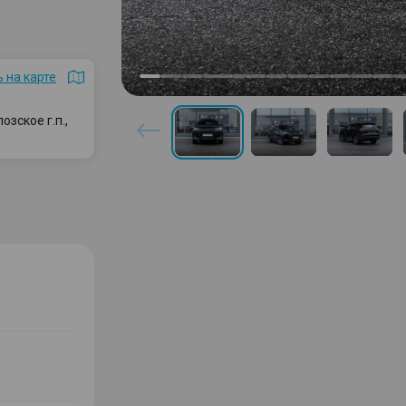
 на карте
зское г.п.,