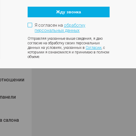
Кнопка
оротов
закрытия
ки с
Жду звонка
модального
окна
ния
Я согласен на
обработку
влениях
персональных данных
Отправляя указанные выше сведения, я даю
согласие на обработку своих персональных
данных на условиях, указанных в
Согласии
, с
которыми я ознакомился и принимаю в полном
объеме.
Android
оотношении
 панели
а салона