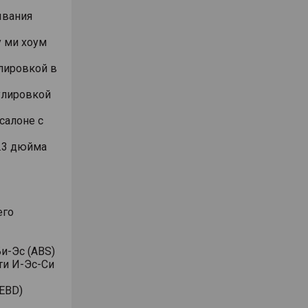
ывания
 ми хоум
лировкой в
улировкой
салоне с
.3 дюйма
его
и-Эс (ABS)
ти И-Эс-Си
EBD)