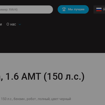
lkswagen
Mitsubishi
BMW
🏆
Мы лучшие
di
Mercedes Benz
Volvo
troen
Mini
и
О нас
, 1.6 AMT (150 л.с.)
 150 л.с., бензин , робот , полный, цвет черный