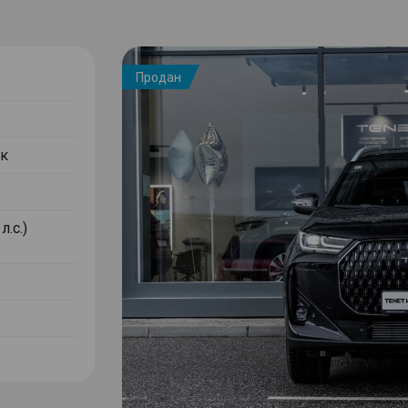
Продан
к
л.с.)