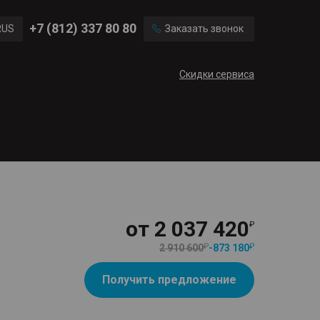
Ford
Land Rover
+7 (812) 337 80 80
RUS
Заказать звонок
Chevrolet
Cadillac
ENG
Скидки сервиса
CN
от
2 037 420
2 910 600
-
873 180
Получить предложение