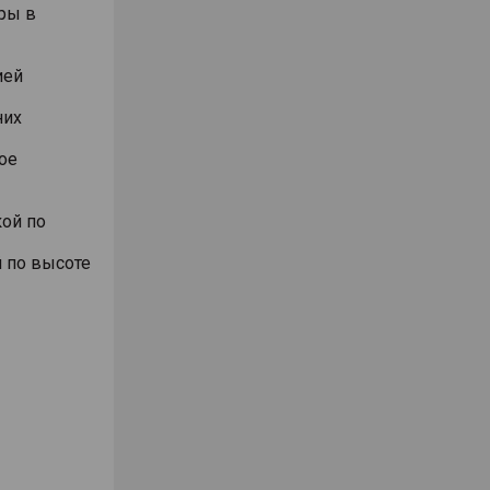
ры в
ией
них
ое
ой по
 по высоте