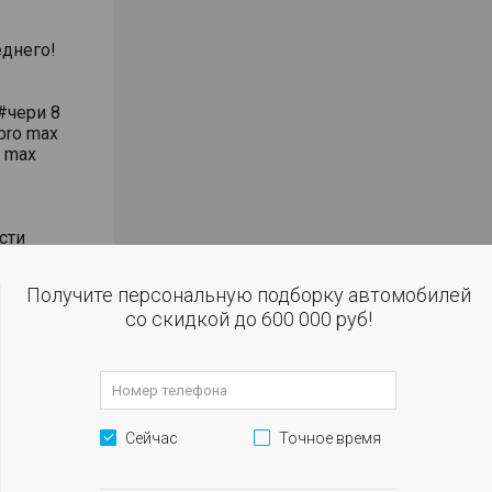
днего!
#чери 8
pro max
o max
сти
влением
Получите персональную подборку автомобилей
со скидкой до 600 000 руб!
 огни
м
Сейчас
Точное время