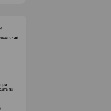
м
Волхонский
 при
дита по
а