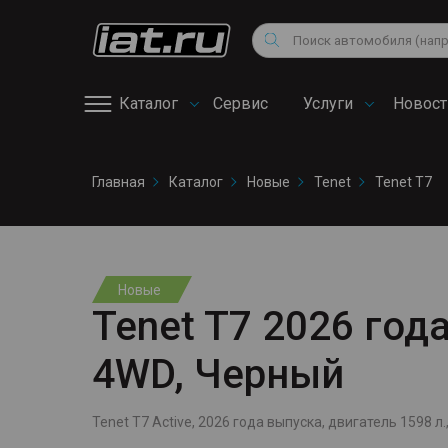
Мотоциклы
Vo
Снегоходы
Поиск
Au
Квадроциклы
Ci
Каталог
Сервис
Услуги
Новост
Онлайн запись на
Главная
Каталог
Новые
Tenet
Tenet T7
сервис
Новые
Tenet T7 2026 года
4WD, Черный
Tenet T7 Active, 2026 года выпуска, двигатель 1598 л.,