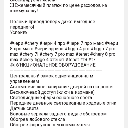
💥Ежемесячный платеж по цене расходов на
коммуналку!
Полный привод теперь даже выгоднее
переднего!
Успейте
#чери #chery #чери 4 про #чери 7 про макс #чери
8 про макс #чери арризо #tiggo 4 pro #tiggo 7 pro
max #chery 7l #chery 7 pro max #tenet #chery 8 pro
max #chery tiggo 4 #тенет #tenet #t8 #t7
#ФУНКЦИОНАЛЬНОЕ ОБОРУДОВАНИЕ
———————————————————————————
Центральный замок с дистанционным
управлением
Автоматическое запирание дверей на скорости
Бесключевой доступ (ключ в кармане)
Светодиодные фары основного света
Передние дневные светодиодные ходовые огни
Датчик света
Боковые зеркала заднего вида с обогревом
Обогрев лобового стекла
Обогрев форсунок стеклоомывателя