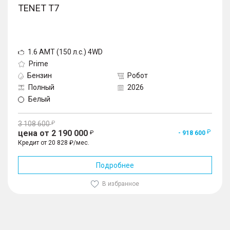
TENET T7
1.6 AMT (150 л.с.) 4WD
Prime
Бензин
Робот
Полный
2026
Белый
3 108 600
цена от 2 190 000
- 918 600
Кредит от 20 828 ₽/мес.
Подробнее
В избранное
1
/
10