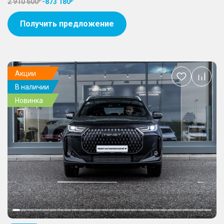
2 910 600
-
873 180
Получить предложение
Акции
Добавить
В наличии
в
избранное
Новинка