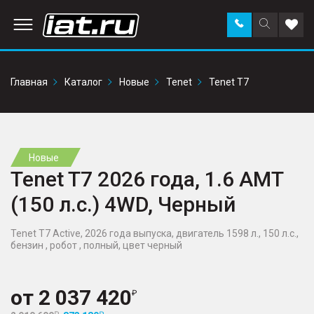
Заказать
Поиск
Доба
звонок
по
в
сайту
избр
Главная
Каталог
Новые
Tenet
Tenet T7
Новые
Tenet T7 2026 года, 1.6 AMT
(150 л.с.) 4WD, Черный
Tenet T7 Active, 2026 года выпуска, двигатель 1598 л., 150 л.с.,
бензин , робот , полный, цвет черный
от
2 037 420