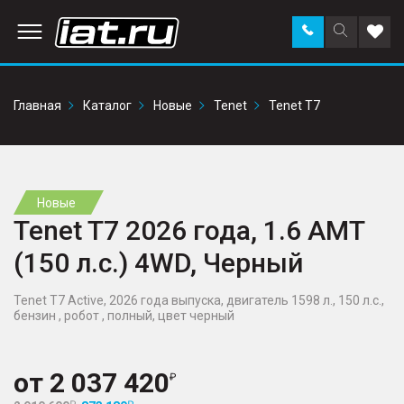
Заказать
Поиск
Доба
звонок
по
в
сайту
избр
Главная
Каталог
Новые
Tenet
Tenet T7
Новые
Tenet T7 2026 года, 1.6 AMT
(150 л.с.) 4WD, Черный
Tenet T7 Active, 2026 года выпуска, двигатель 1598 л., 150 л.с.,
бензин , робот , полный, цвет черный
от
2 037 420