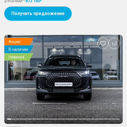
2 910 600
-
873 180
Получить предложение
Акции
Добавить
В наличии
в
избранное
Новинка