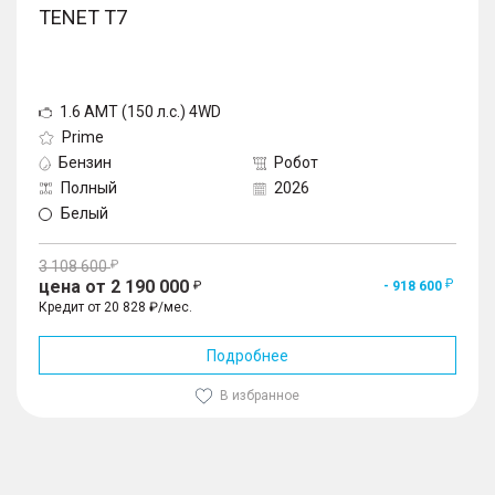
TENET T7
1.6 AMT (150 л.с.) 4WD
Prime
Бензин
Робот
Полный
2026
Белый
3 108 600
цена от 2 190 000
- 918 600
Кредит от 20 828 ₽/мес.
Подробнее
В избранное
1
/
10