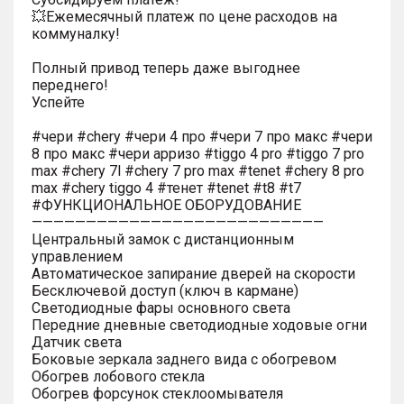
💥Ежемесячный платеж по цене расходов на
коммуналку!
Полный привод теперь даже выгоднее
переднего!
Успейте
#чери #chery #чери 4 про #чери 7 про макс #чери
8 про макс #чери арризо #tiggo 4 pro #tiggo 7 pro
max #chery 7l #chery 7 pro max #tenet #chery 8 pro
max #chery tiggo 4 #тенет #tenet #t8 #t7
#ФУНКЦИОНАЛЬНОЕ ОБОРУДОВАНИЕ
———————————————————————————
Центральный замок с дистанционным
управлением
Автоматическое запирание дверей на скорости
Бесключевой доступ (ключ в кармане)
Светодиодные фары основного света
Передние дневные светодиодные ходовые огни
Датчик света
Боковые зеркала заднего вида с обогревом
Обогрев лобового стекла
Обогрев форсунок стеклоомывателя