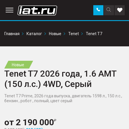
Заказать
Поиск
Доба
звонок
по
в
сайту
избр
Главная
Каталог
Новые
Tenet
Tenet T7
Новые
Tenet T7 2026 года, 1.6 AMT
(150 л.с.) 4WD, Серый
Tenet T7 Prime, 2026 года выпуска, двигатель 1598 л., 150 л.с.,
бензин , робот , полный, цвет серый
от
2 190 000