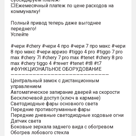
💥Ежемесячный платеж по цене расходов на
коммуналку!
Полный привод теперь даже выгоднее
переднего!
Успейте
#чери #chery #чери 4 про #чери 7 про макс #чери
8 про макс #чери арризо #tiggo 4 pro #tiggo 7 pro
max #chery 7l #chery 7 pro max #tenet #chery 8 pro
max #chery tiggo 4 #тенет #tenet #t8 #t7
#ФУНКЦИОНАЛЬНОЕ ОБОРУДОВАНИЕ
———————————————————————————
Центральный замок с дистанционным
управлением
Автоматическое запирание дверей на скорости
Бесключевой доступ (ключ в кармане)
Светодиодные фары основного света
Передние противотуманные фары
Передние дневные светодиодные ходовые огни
Датчик света
Боковые зеркала заднего вида с обогревом
Обогрев лобового стекла