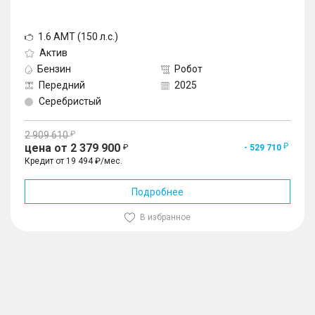
1.6 AMT (150 л.с.)
Актив
Бензин
Робот
Передний
2025
Серебристый
2 909 610
цена от 2 379 900
- 529 710
Кредит от 19 494 ₽/мес.
Подробнее
В избранное
1
/
10