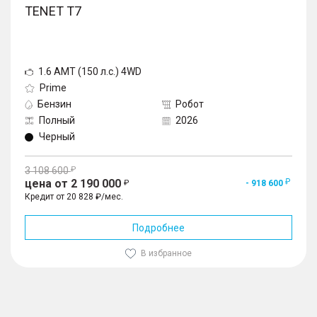
TENET T7
1.6 AMT (150 л.с.) 4WD
Prime
Бензин
Робот
Полный
2026
Черный
3 108 600
цена от 2 190 000
- 918 600
Кредит от 20 828 ₽/мес.
Подробнее
В избранное
1
/
10