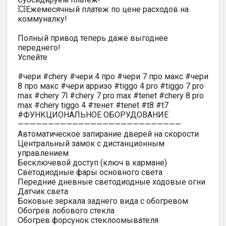
💥Ежемесячный платеж по цене расходов на
коммуналку!
Полный привод теперь даже выгоднее
переднего!
Успейте
#чери #chery #чери 4 про #чери 7 про макс #чери
8 про макс #чери арризо #tiggo 4 pro #tiggo 7 pro
max #chery 7l #chery 7 pro max #tenet #chery 8 pro
max #chery tiggo 4 #тенет #tenet #t8 #t7
#ФУНКЦИОНАЛЬНОЕ ОБОРУДОВАНИЕ
———————————————————————————
Автоматическое запирание дверей на скорости
Центральный замок с дистанционным
управлением
Бесключевой доступ (ключ в кармане)
Светодиодные фары основного света
Передние дневные светодиодные ходовые огни
Датчик света
Боковые зеркала заднего вида с обогревом
Обогрев лобового стекла
Обогрев форсунок стеклоомывателя