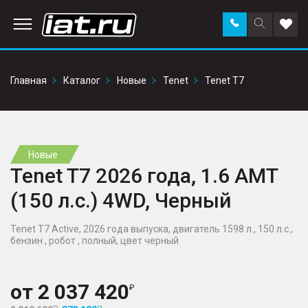
Заказать
Поиск
Доба
звонок
по
в
сайту
избр
Главная
Каталог
Новые
Tenet
Tenet T7
Новые
Tenet T7 2026 года, 1.6 AMT
(150 л.с.) 4WD, Черный
Tenet T7 Active, 2026 года выпуска, двигатель 1598 л., 150 л.с.,
бензин , робот , полный, цвет черный
от
2 037 420