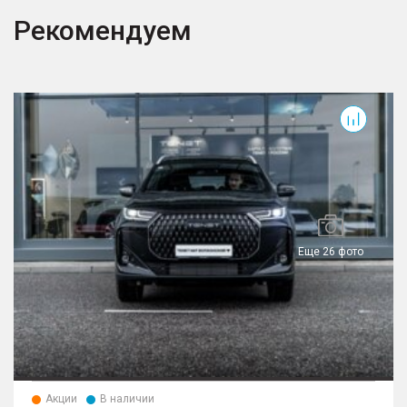
Рекомендуем
T7
T
Еще 26 фото
Акции
В наличии