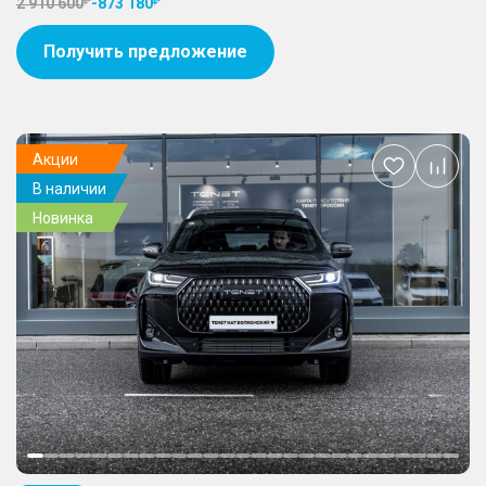
2 910 600
-
873 180
Получить предложение
Акции
Добавить
В наличии
в
избранное
Новинка