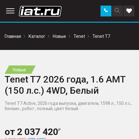
Заказать
Поиск
Доба
звонок
по
в
сайту
избр
Главная
Каталог
Новые
Tenet
Tenet T7
Новые
Tenet T7 2026 года, 1.6 AMT
(150 л.с.) 4WD, Белый
Tenet T7 Active, 2026 года выпуска, двигатель 1598 л., 150 л.с.,
бензин , робот , полный, цвет белый
от
2 037 420