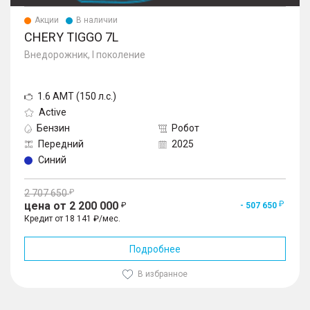
Акции
В наличии
CHERY TIGGO 7L
Внедорожник, I поколение
1.6 AMT (150 л.с.)
Active
Бензин
Робот
Передний
2025
Синий
2 707 650
цена от 2 200 000
- 507 650
Кредит от 18 141 ₽/мес.
Подробнее
В избранное
1
/
10