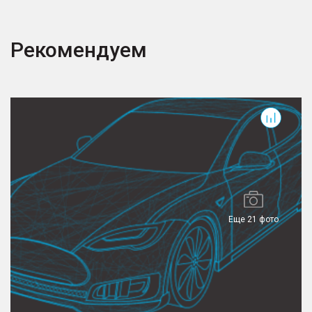
Рекомендуем
Tiggo 7L
T
Еще 21 фото