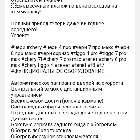
💥Ежемесячный платеж по цене расходов на
коммуналку!
Полный привод теперь даже выгоднее
переднего!
Успейте
#чери #chery #чери 4 про #чери 7 про макс #чери
8 про макс #чери арризо #tiggo 4 pro #tiggo 7 pro
max #chery 7l #chery 7 pro max #tenet #chery 8 pro
max #chery tiggo 4 #тенет #tenet #t8 #t7
#ФУНКЦИОНАЛЬНОЕ ОБОРУДОВАНИЕ
———————————————————————————
Автоматическое запирание дверей на скорости
Центральный замок с дистанционным
управлением
Бесключевой доступ (ключ в кармане)
Светодиодные фары основного света
Передние дневные светодиодные ходовые огни
Датчик света
Боковые зеркала заднего вида с обогревом
Обогрев лобового стекла
Обогрев форсунок стеклоомывателя