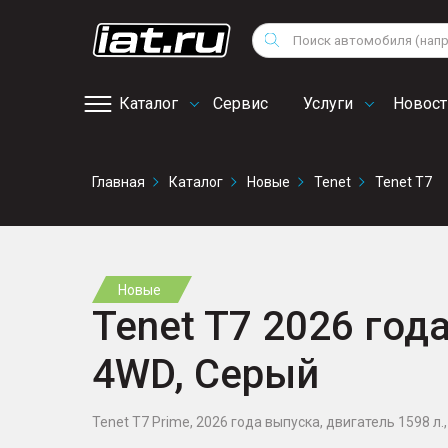
Мотоциклы
Vo
Снегоходы
Поиск
Au
Квадроциклы
Ci
Каталог
Сервис
Услуги
Новост
Онлайн запись на
Главная
Каталог
Новые
Tenet
Tenet T7
сервис
Новые
Tenet T7 2026 года
4WD, Серый
Tenet T7 Prime, 2026 года выпуска, двигатель 1598 л., 