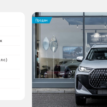
Продан
к
л.с.)