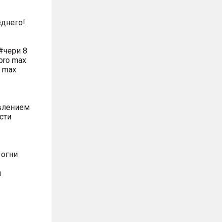
днего!
#чери 8
pro max
o max
влением
сти
 огни
м