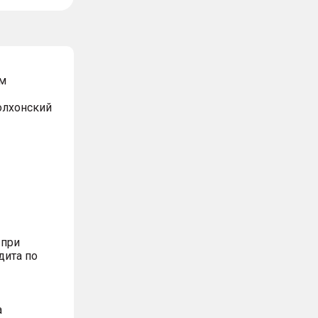
м
Волхонский
 при
дита по
а