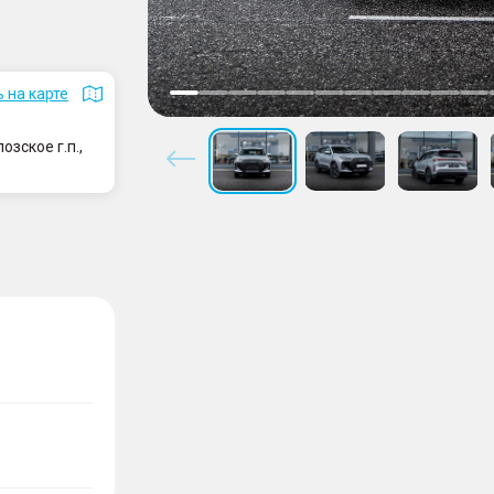
 на карте
зское г.п.,