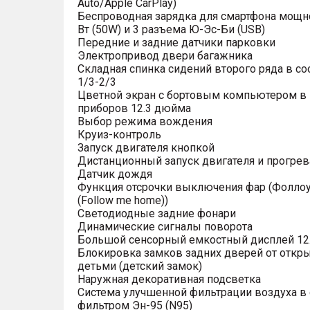
Auto/Apple CarPlay)
Беспроводная зарядка для смартфона мощн
Вт (50W) и 3 разъема Ю-Эс-Би (USB)
Передние и задние датчики парковки
Электропривод двери багажника
Складная спинка сидений второго ряда в с
1/3-2/3
Цветной экран с бортовым компьютером в
приборов 12.3 дюйма
Выбор режима вождения
Круиз-контроль
Запуск двигателя кнопкой
Дистанционный запуск двигателя и прогрев
Датчик дождя
Функция отсрочки выключения фар (Фоллоу
(Follow me home))
Светодиодные задние фонари
Динамические сигналы поворота
Большой сенсорный емкостный дисплей 12
Блокировка замков задних дверей от откр
детьми (детский замок)
Наружная декоративная подсветка
Система улучшенной фильтрации воздуха в 
фильтром Эн-95 (N95)