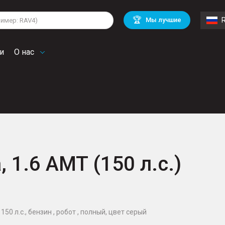
lkswagen
Mitsubishi
BMW
🏆
Мы лучшие
di
Chevrolet
Volvo
troen
Mini
и
О нас
, 1.6 AMT (150 л.с.)
150 л.с., бензин , робот , полный, цвет серый