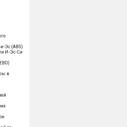
его
и-Эс (ABS)
ти И-Эс-Си
EBD)
ры в
ией
них
ое