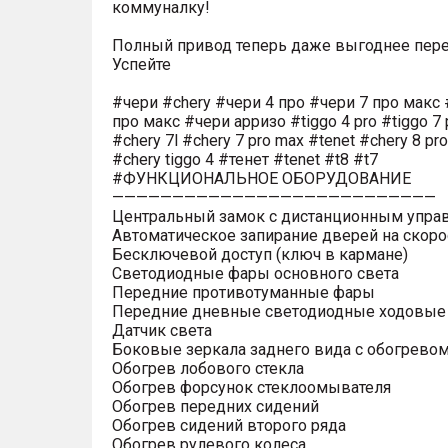
коммуналку!
Полный привод теперь даже выгоднее пере
Успейте
#чери #chery #чери 4 про #чери 7 про макс 
про макс #чери арризо #tiggo 4 pro #tiggo 7 
#chery 7l #chery 7 pro max #tenet #chery 8 pr
#chery tiggo 4 #тенет #tenet #t8 #t7
#ФУНКЦИОНАЛЬНОЕ ОБОРУДОВАНИЕ
———————————————————————————
Центральный замок с дистанционным упра
Автоматическое запирание дверей на скоро
Бесключевой доступ (ключ в кармане)
Светодиодные фары основного света
Передние противотуманные фары
Передние дневные светодиодные ходовые
Датчик света
Боковые зеркала заднего вида с обогрево
Обогрев лобового стекла
Обогрев форсунок стеклоомывателя
Обогрев передних сидений
Обогрев сидений второго ряда
Обогрев рулевого колеса