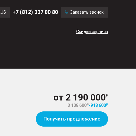
Ford
Land Rover
+7 (812) 337 80 80
RUS
Заказать звонок
Mercedes Benz
Cadillac
ENG
Скидки сервиса
CN
от
2 190 000
3 108 600
-
918 600
Получить предложение