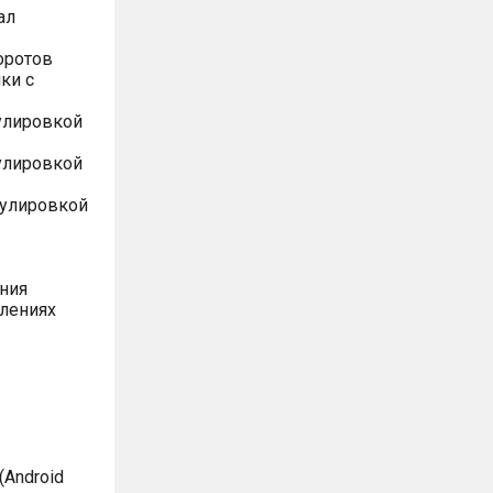
ал
оротов
ки с
улировкой
улировкой
гулировкой
ния
влениях
Android