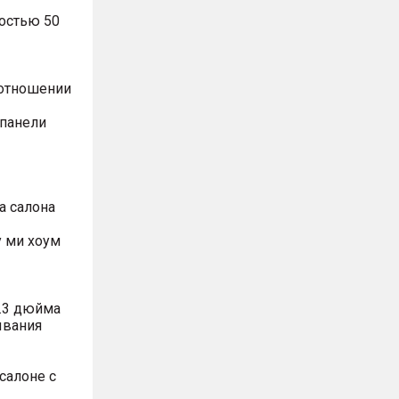
остью 50
оотношении
 панели
а салона
 ми хоум
.3 дюйма
ывания
салоне с