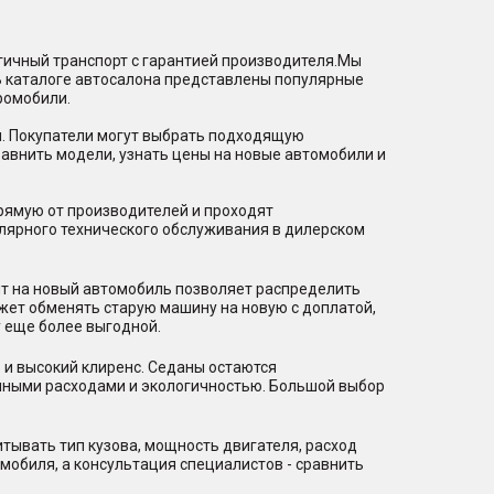
гичный транспорт с гарантией производителя.Мы
В каталоге автосалона представлены популярные
ромобили.
и. Покупатели могут выбрать подходящую
равнить модели, узнать цены на новые автомобили и
рямую от производителей и проходят
лярного технического обслуживания в дилерском
ит на новый автомобиль позволяет распределить
ожет обменять старую машину на новую с доплатой,
 еще более выгодной.
 и высокий клиренс. Седаны остаются
нными расходами и экологичностью. Большой выбор
тывать тип кузова, мощность двигателя, расход
мобиля, а консультация специалистов - сравнить