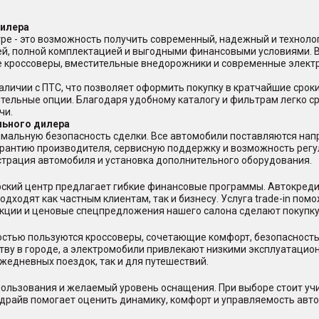
дилера
ре - это возможность получить современный, надежный и техноло
ей, полной комплектацией и выгодными финансовыми условиями. 
ые кроссоверы, вместительные внедорожники и современные элект
аличии с ПТС, что позволяет оформить покупку в кратчайшие срок
ительные опции. Благодаря удобному каталогу и фильтрам легко с
чи.
льного дилера
мальную безопасность сделки. Все автомобили поставляются нап
арантию производителя, сервисную поддержку и возможность регу
страция автомобиля и установка дополнительного оборудования.
ерский центр предлагает гибкие финансовые программы. Автокред
дходят как частным клиентам, так и бизнесу. Услуга trade-in пом
акции и ценовые спецпредложения нашего салона сделают покупку
стью пользуются кроссоверы, сочетающие комфорт, безопасность
тву в городе, а электромобили привлекают низкими эксплуатацио
жедневных поездок, так и для путешествий.
ользования и желаемый уровень оснащения. При выборе стоит учи
-драйв помогает оценить динамику, комфорт и управляемость авто