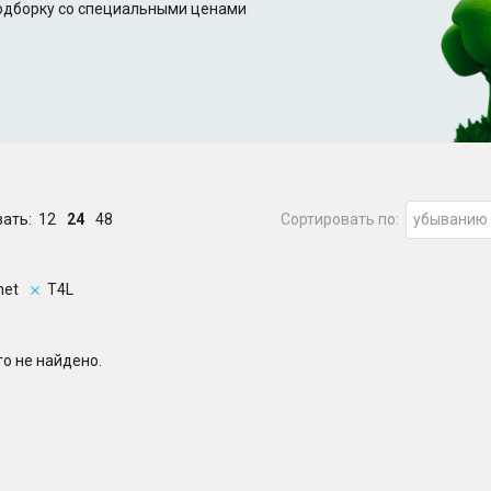
подборку со специальными ценами
зать:
12
24
48
Сортировать по:
убыванию
net
T4L
о не найдено.