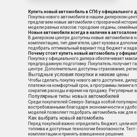
Купить новый автомобиль в СПб у официального 
Покупка нового автомобиля в нашем дилерском цент
предлагаем новые автомобили с прозрачной истори
модели разных классов: городские седаны, семейн
Новые автомобили всегда в наличии в автосалоне
В дилерском центре доступны новые автомобили в н
комплектацию, тип двигателя, цвет кузова и дополн
подобрать оптимальный вариант под бюджет и зада
Почему стоит купить новый автомобиль у официа
Покупка у официального дилера обеспечивает макси
предпродажную подготовку. Покупатель получает г
центре. Дополнительно доступны страхование, реги
Выгодные условия покупки и низкие цены
Чтобы сделать покупку нового авто доступнее, дил
платежи на комфортный срок, а программы лизинга по
сократив расходы и время на продажу. Регулярные 
Популярные типы новых автомобилей
Среди покупателей Северо-Запада особой популярно
востребованными благодаря экономичности и удобс
моделей позволяет подобрать автомобиль как для е
Как выбрать новый автомобиль
Перед покупкой важно определить бюджет, цели исп
топлива и доступные технологии безопасности. Тест
комплектации и принять взвешенное решение.