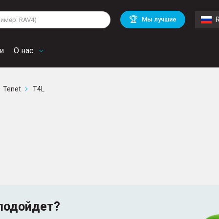
lkswagen
Mitsubishi
BMW
🏆
Мы лучшие
di
Chevrolet
Mercedes Benz
troen
Mini
и
О нас
Tenet
T4L
подойдет?