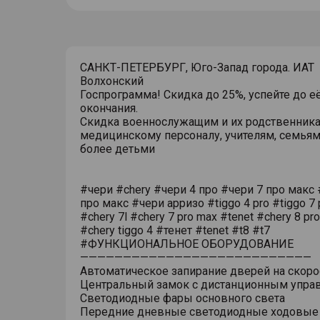
САНКТ-ПЕТЕРБУРГ, Юго-Запад города. ИАТ
Волхонский
Госпрограмма! Скидка до 25%, успейте до е
окончания.
Скидка военнослужащим и их родственника
медицинскому персоналу, учителям, семьям
более детьми
#чери #chery #чери 4 про #чери 7 про макс 
про макс #чери арризо #tiggo 4 pro #tiggo 7 
#chery 7l #chery 7 pro max #tenet #chery 8 pr
#chery tiggo 4 #тенет #tenet #t8 #t7
#ФУНКЦИОНАЛЬНОЕ ОБОРУДОВАНИЕ
———————————————————————————
Автоматическое запирание дверей на скоро
Центральный замок с дистанционным упра
Светодиодные фары основного света
Передние дневные светодиодные ходовые