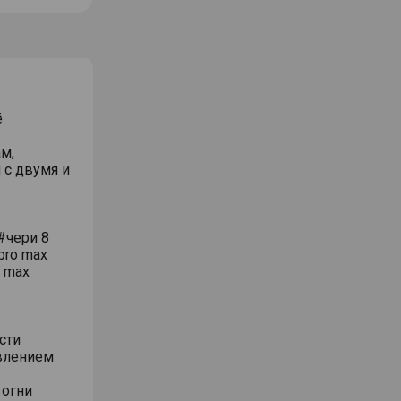
ё
м,
 с двумя и
#чери 8
pro max
o max
сти
влением
 огни