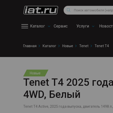
Мотоциклы
Vo
Снегоходы
Поиск
Au
Квадроциклы
Ci
Каталог
Сервис
Услуги
Новост
Онлайн запись на
Главная
Каталог
Новые
Tenet
Tenet T4
сервис
Новые
Tenet T4 2025 года
4WD, Белый
Tenet T4 Active, 2025 года выпуска, двигатель 1498 л.,