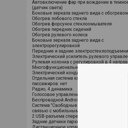
Автовключение фар при вождении в темно
(датчик света)
Боковые зеркала заднего вида с обогрево
Обогрев лобового стекла
Обогрев форсунок стеклоомывателя
Обогрев передних сидений
Обогрев рулевого колеса
Боковые зеркала заднего вида с
электрорегулировкой
Передние и задние электростеклоподъемн
Электрический усилитель рулевого управле
Рулевая колонка с регулировкой в 4 напра
Многофункциональное рулевое колесо
Электрический кондиционер
Отдельная система кондиционирования для
пассажиров: нет
Радио, 4 динамика
Голосовое управление
Беспроводной Android Auto/Apple CarPlay
Система "Свободные руки" (Hands free) с Blu
связью с мобильным телефоном
2 USB-разъема спереди, 1 USB-разъем сзад
Задние датчики парковки
Дистанционное управление открытием зам