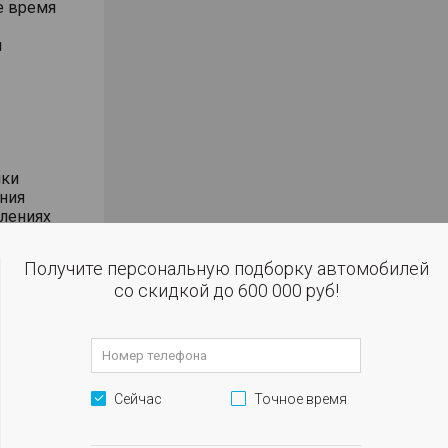
е время
м
ики
ния
влениях
Получите персональную подборку автомобилей
со скидкой до 600 000 руб!
etooth-
Сейчас
Точное время
и
ка двери