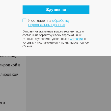
Кнопка
закрытия
оотношении
Жду звонка
модального
окна
Я согласен на
обработку
персональных данных
Отправляя указанные выше сведения, я даю
согласие на обработку своих персональных
а салона
данных на условиях, указанных в
Согласии
, с
которыми я ознакомился и принимаю в полном
ывания
объеме.
me home)
лировкой в
улировкой
его