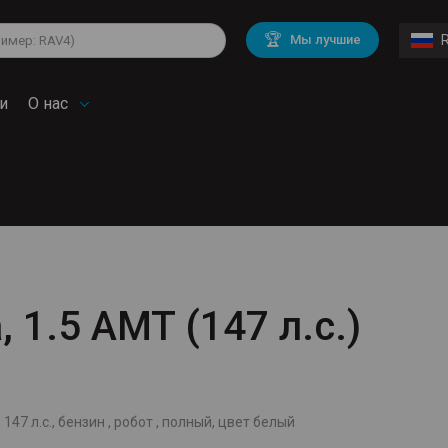
lkswagen
Mitsubishi
BMW
🏆
Мы лучшие
di
Chevrolet
Volvo
troen
Mini
и
О нас
, 1.5 AMT (147 л.с.)
 147 л.с., бензин , робот , полный, цвет белый