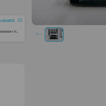
 на карте
зское г.п.,