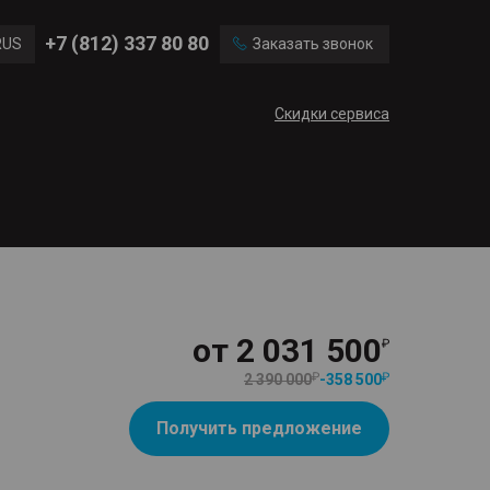
Ford
Land Rover
+7 (812) 337 80 80
RUS
Заказать звонок
Mercedes Benz
Cadillac
ENG
Скидки сервиса
CN
от
2 031 500
2 390 000
-
358 500
Получить предложение