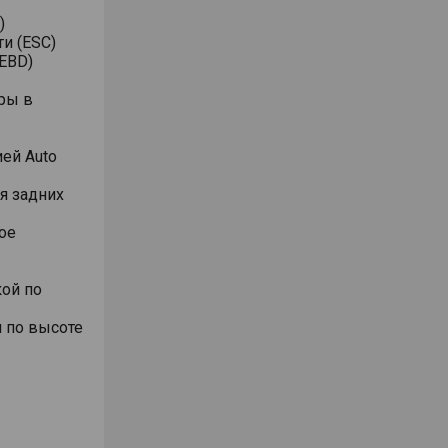
)
и (ESC)
EBD)
ры в
ей Auto
я задних
ое
ой по
 по высоте