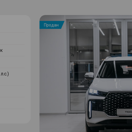
Продан
к
л.с.)