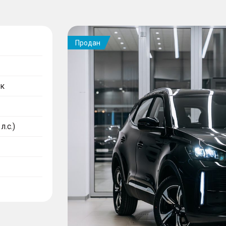
Продан
к
л.с.)