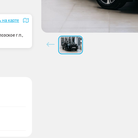
 на карте
зское г.п.,