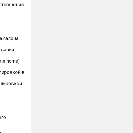
оотношении
а салона
ывания
me home)
лировкой в
улировкой
его