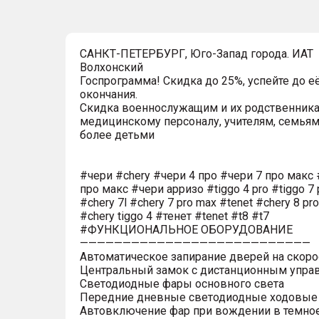
САНКТ-ПЕТЕРБУРГ, Юго-Запад города. ИАТ
Волхонский
Госпрограмма! Скидка до 25%, успейте до е
окончания.
Скидка военнослужащим и их родственника
медицинскому персоналу, учителям, семьям
более детьми
#чери #chery #чери 4 про #чери 7 про макс 
про макс #чери арризо #tiggo 4 pro #tiggo 7 
#chery 7l #chery 7 pro max #tenet #chery 8 pr
#chery tiggo 4 #тенет #tenet #t8 #t7
#ФУНКЦИОНАЛЬНОЕ ОБОРУДОВАНИЕ
———————————————————————————
Автоматическое запирание дверей на скоро
Центральный замок с дистанционным упра
Светодиодные фары основного света
Передние дневные светодиодные ходовые
Автовключение фар при вождении в темно