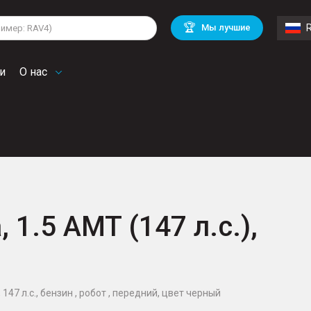
lkswagen
Mitsubishi
BMW
🏆
Мы лучшие
di
Chevrolet
Volvo
troen
Mini
и
О нас
 1.5 AMT (147 л.с.),
 147 л.с., бензин , робот , передний, цвет черный