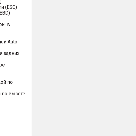
)
и (ESC)
EBD)
ры в
ей Auto
я задних
ое
ой по
 по высоте