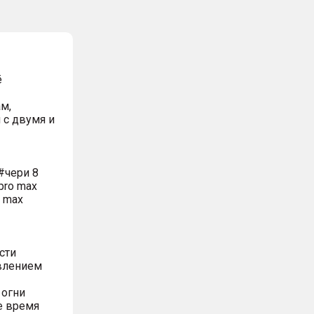
ё
м,
 с двумя и
#чери 8
pro max
o max
сти
влением
 огни
е время