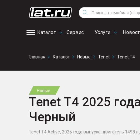
Мотоциклы
Vo
Снегоходы
Поиск
Au
Квадроциклы
Ci
Каталог
Сервис
Услуги
Новост
Онлайн запись на
Главная
Каталог
Новые
Tenet
Tenet T4
сервис
Новые
Tenet T4 2025 года,
Черный
Tenet T4 Active, 2025 года выпуска, двигатель 1498 л.,