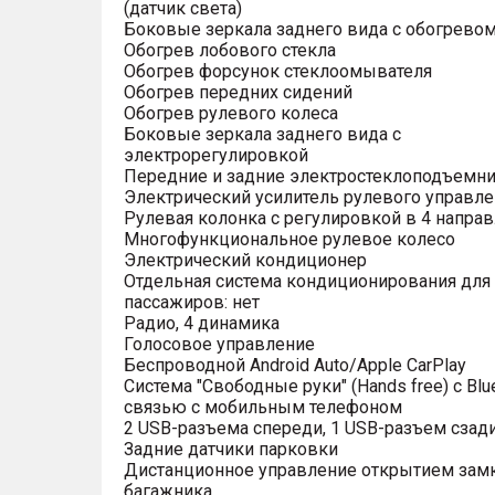
(датчик света)
Боковые зеркала заднего вида с обогрево
Обогрев лобового стекла
Обогрев форсунок стеклоомывателя
Обогрев передних сидений
Обогрев рулевого колеса
Боковые зеркала заднего вида с
электрорегулировкой
Передние и задние электростеклоподъемн
Электрический усилитель рулевого управле
Рулевая колонка с регулировкой в 4 напра
Многофункциональное рулевое колесо
Электрический кондиционер
Отдельная система кондиционирования для
пассажиров: нет
Радио, 4 динамика
Голосовое управление
Беспроводной Android Auto/Apple CarPlay
Система "Свободные руки" (Hands free) с Blu
связью с мобильным телефоном
2 USB-разъема спереди, 1 USB-разъем сзад
Задние датчики парковки
Дистанционное управление открытием зам
багажника