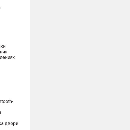
м
ики
ния
влениях
etooth-
и
ка двери