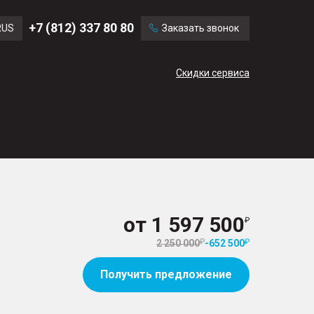
Ford
Land Rover
+7 (812) 337 80 80
RUS
Заказать звонок
Mercedes Benz
Cadillac
ENG
Скидки сервиса
CN
от
1 597 500
2 250 000
-
652 500
Получить предложение