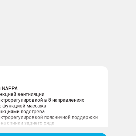
й NAPPA
ункцией вентиляции
ектрорегулировкой в 8 направлениях
 с функцией массажа
ункциями подогрева
лектрорегулировкой поясничной поддержки
она спинки заднего ряда
сажира с электрорегулировкой в 4