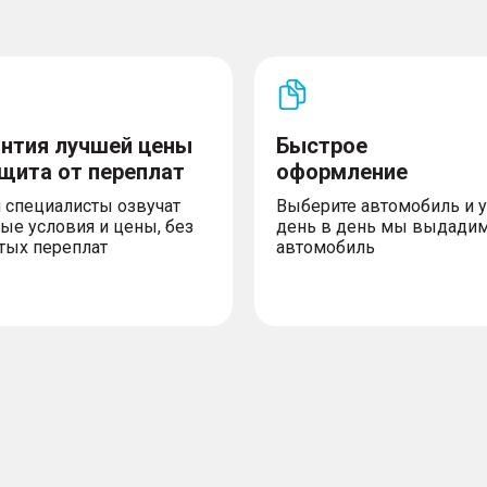
антия лучшей цены
Быстрое
ащита от переплат
оформление
 специалисты озвучат
Выберите автомобиль и 
 функцией подогрева
ые условия и цены, без
день в день мы выдади
тых переплат
автомобиль