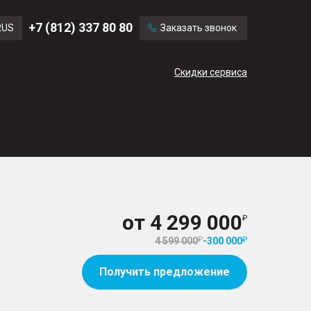
Ford
Land Rover
+7 (812) 337 80 80
RUS
Заказать звонок
Chevrolet
Cadillac
ENG
Скидки сервиса
CN
от
4 299 000
4 599 000
-
300 000
Получить предложение