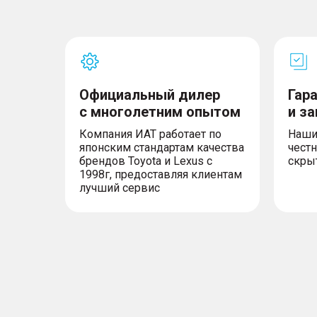
Интерьер
– Контурная подсветка интерьера (64 цвета)
Официальный дилер
Гар
– Розетка 220v в багажнике
– Столик для пикника
с многолетним опытом
и з
– Отделка интерьера чeрного цвета
Компания ИАТ работает по
Наши
– Мультифункциональное рулевое колесо с
японским стандартам качества
честн
– Цифровая приборная панель 12,3''
брендов Toyota и Lexus с
скры
1998г, предоставляя клиентам
лучший сервис