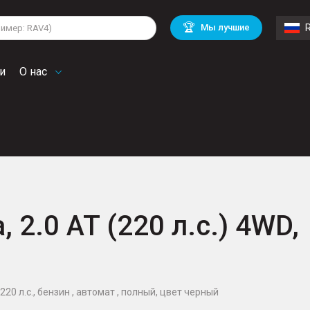
lkswagen
Mitsubishi
BMW
🏆
Мы лучшие
di
Mercedes Benz
Volvo
troen
Mini
и
О нас
, 2.0 AT (220 л.с.) 4WD,
220 л.с., бензин , автомат , полный, цвет черный