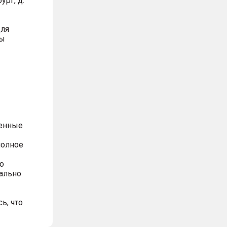
ург, д.
для
вы
ренные
полное
о
ально
ь, что