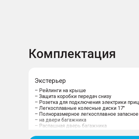
Комплектация
Экстерьер
– Рейлинги на крыше
– Защита коробки передач снизу
– Розетка для подключения электрики при
– Легкосплавные колeсные диски 17''
– Полноразмерное легкосплавное запасное
– на двери багажника
– Распашная дверь багажника
– Фиксированные боковые подножки
– Возможность буксировать прицеп предус