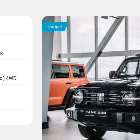
Продан
к
.с.) 4WD