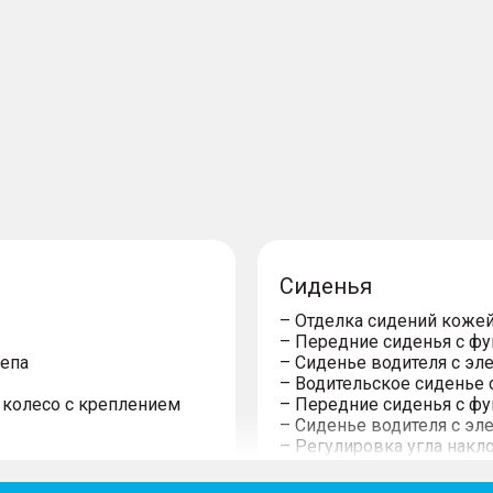
Сиденья
– Отделка сидений коже
– Передние сиденья с ф
цепа
– Сиденье водителя с эл
– Водительское сиденье
 колесо с креплением
– Передние сиденья с ф
– Сиденье водителя с э
– Регулировка угла накл
– Сиденье переднего пас
мотрена в ОТТС
направлениях