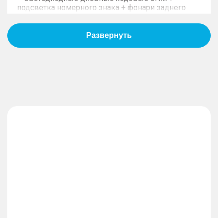
подсветка номерного знака + фонари заднего
хода + задние противотуманные фонари
– Светодиодные фары (регулировка высоты +
сигнализация о включенных фарах + функция
«Проводи меня домой»)
– Боковые зеркала с функцией складывания и
подогревом
– Солнцезащитная шторка люка с
электроприводом
– Заднее стекло с подогревом
– Электропривод двери багажника
– Ассистент управления дальним светом фар
(HMA)
ИНТЕРЬЕР
– Трехзонная система климат-контроля
– Воздуховоды второго и третьего рядов
сидений
– Ионизатор воздуха
– Атмосферная смарт-подсветка салона