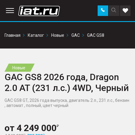
Заказать
Поиск
Доба
звонок
по
в
сайту
избр
Главная
Каталог
Новые
GAC
GAC GS8
Новые
GAC GS8 2026 года, Dragon
2.0 AT (231 л.с.) 4WD, Черный
GAC GS8 GT, 2026 года выпуска, двигатель 2 л., 231 л.с., бензин
, автомат , полный, цвет черный
от
4 249 000