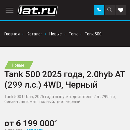
Заказать
Поиск
Доба
звонок
по
в
сайту
избр
Главная
Каталог
Новые
Tank
Tank 500
Новые
Tank 500 2025 года, 2.0hyb AT
(299 л.с.) 4WD, Черный
Tank 500 Urban, 2025 года выпуска, двигатель 2 л., 299 л.с.,
бензин , автомат , полный, цвет черный
от
6 199 000