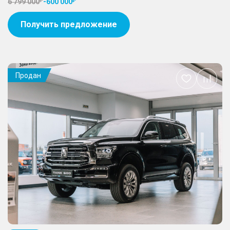
6 799 000
-
600 000
Получить предложение
Продан
Добавить
в
избранное