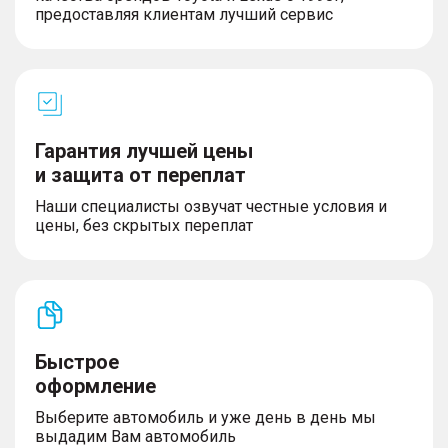
– Предупреждение для безопасного открытия
предоставляя клиентам лучший сервис
двери (DOW)
– Система помощи при выезде с парковки
задним ходом (RCTA) с функцией
– торможения (RCTB)
– Функция "умного уклонения" (Smart dodge)
– Предупреждение о наезде сзади (RCW)
– Задние и передние датчики парковки
Гарантия лучшей цены
– Система экстренного удержания в полосе (ELK)
и защита от переплат
– Функция предотвращения столкновений при
проезде перекрестков (AEB Crossroad)
Наши специалисты озвучат честные условия и
– Система распознавания дорожных знаков (TSR)
цены, без скрытых переплат
– Система контроля усталости водителя
КОМФОРТ
Быстрое
– Панорамная крыша с люком
– Система бесключевого доступа и запуск
оформление
автомобиля кнопкой
– Климат-контроль, трёхзонный
Выберите автомобиль и уже день в день мы
– Электрообогрев лобового стекла и форсунок
выдадим Вам автомобиль