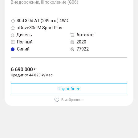
Внедорожник, III поколение (G06)
30d 3.0d AT (249 л.с.) 4WD
xDrive30d M Sport Plus
Дизель
Автомат
Полный
2020
Синий
77922
6 690 000
Кредит от 44 823 ₽/мес.
Подробнее
В избранное
1
/
10