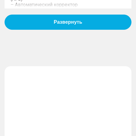
– Автоматический корректор
– Задержка выключения фар "Follow me home"
– Светодиодные задние комбинированные
фонари "Энергетический куб"
– Задний светодиодный противотуманный
фонарь
– Сдвижной люк в панорамной крыше
– Шумоизолирующие стёкла (передние боковые
стёкла)
– Электрообогрев форсунок омывателя
– Наружные зеркала заднего вида с
электрорегулировкой, подогревом и
складыванием
– Функция памяти наружных зеркал заднего
вида
– Наружные зеркала заднего вида с наклоном
вниз при парковке
– Сдвоенные хромированные патрубки
выхлопной системы