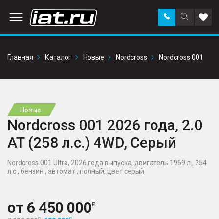
Заказать
Поиск
Доба
звонок
по
в
сайту
избр
Главная
Каталог
Новые
Nordcross
Nordcross 001
Новые
Nordcross 001 2026 года, 2.0
AT (258 л.с.) 4WD, Серый
Nordcross 001 Ultra, 2026 года выпуска, двигатель 1969 л., 254
л.с., бензин , автомат , полный, цвет серый
от
6 450 000