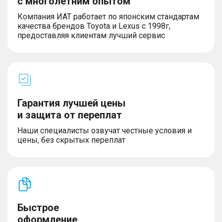
с многолетним опытом
– Электрическая розетка 12В в багажнике
– Система вызова экстренных оперативных
Компания ИАТ работает по японским стандартам
служб
качества брендов Toyota и Lexus с 1998г,
предоставляя клиентам лучший сервис
Комфорт и безопасность
– Система контроля качества воздуха (AQS)
– Вентиляция второго ряда сидений
– Вентиляция третьего ряда сидений
Гарантия лучшей цены
– Багажная дверь с электроприводом
и защита от переплат
– Передние подушки безопасности (водителя и
пассажира)
Наши специалисты озвучат честные условия и
– Напоминание о непристегнутом ремне
цены, без скрытых переплат
безопасности переднего сиденья
– Регулировка по высоте ремня безопасности
передних сидений
– Предварительное натяжение ремней
безопасности передних сидений
– Электрическая противоугонная система
автомобиля
Быстрое
– Высокопрочная конструкция кузова
оформление