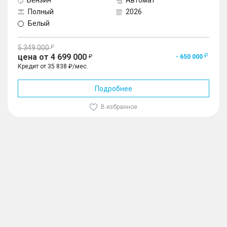
Бензин
Автомат
Полный
2026
Белый
5 349 000
цена от 4 699 000
- 650 000
Кредит от 35 838 ₽/мес.
Подробнее
В избранное
1
/
10