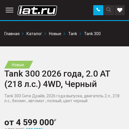
Заказать
Поиск
Доба
звонок
по
в
сайту
избр
Главная
Каталог
Новые
Tank
Tank 300
Новые
Tank 300 2026 года, 2.0 AT
(218 л.с.) 4WD, Черный
Tank 300 Сити Драйв, 2026 года выпуска, двигатель 2 л., 218
л.с., бензин , автомат , полный, цвет черный
от
4 599 000