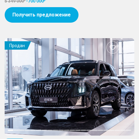
5 349 000
-
700 000
Получить предложение
Продан
Добавить
в
избранное