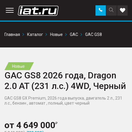
Заказать
Поиск
Доба
звонок
по
в
сайту
избр
Главная
Каталог
Новые
GAC
GAC GS8
Новые
GAC GS8 2026 года, Dragon
2.0 AT (231 л.с.) 4WD, Черный
GAC GS8 GX Premium, 2026 года выпуска, двигатель 2 л., 231
л.с., бензин , автомат , полный, цвет черный
от
4 649 000