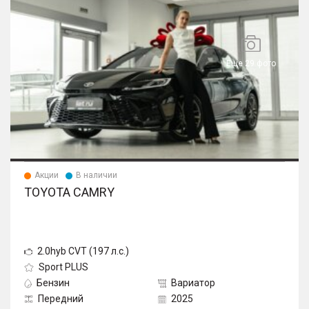
Еще 29 фото
Акции
В наличии
TOYOTA CAMRY
2.0hyb CVT (197 л.с.)
Sport PLUS
Бензин
Вариатор
Передний
2025