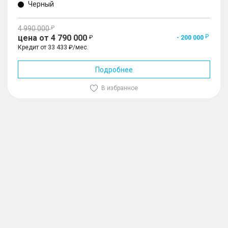
Черный
4 990 000
цена от 4 790 000
- 200 000
Кредит от 33 433 ₽/мес.
Подробнее
В избранное
1
/
10