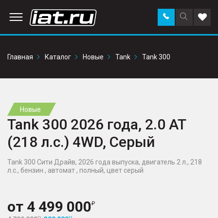
Заказать
Поиск
Доба
звонок
по
в
сайту
избр
Главная
Каталог
Новые
Tank
Tank 300
Новые
Tank 300 2026 года, 2.0 AT
(218 л.с.) 4WD, Серый
Tank 300 Сити Драйв, 2026 года выпуска, двигатель 2 л., 218
л.с., бензин , автомат , полный, цвет серый
от
4 499 000