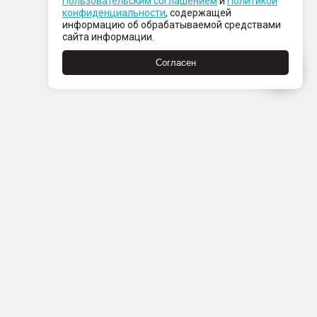
Пользовательским соглашением
и
Политикой
конфиденциальности
, содержащей
информацию об обрабатываемой средствами
сайта информации.
Согласен
Пн-Пт с 08:00 до 21:00
Сб-Вс с 09:00 до 21:00
+7 (812) 337 80 80
Заказать звонок
Скачать
Скачать
в
в
App
Google