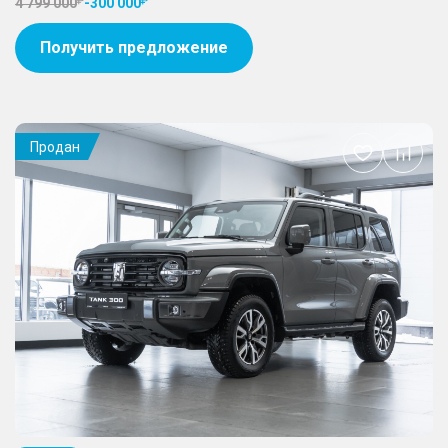
4 799 000
-
300 000
Получить предложение
Продан
Добавить
в
избранное