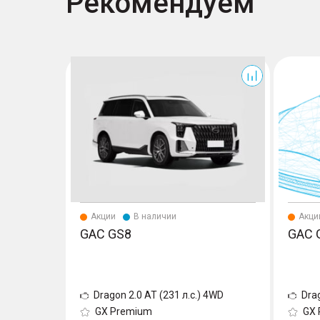
Рекомендуем
GS8
GS8
Акции
В наличии
Акци
GAC GS8
GAC 
Dragon 2.0 AT (231 л.с.) 4WD
Dra
GX Premium
GX