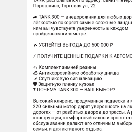
TANK, располагается по адресу: Санкт-Петерб
Порошкино, Торговая ул., 22.
🚙 TANK 300 — внедорожник для любых доро
лёгкостью покоряет самые сложные ландш
ним вы чувствуете уверенность в каждом
пройденном километре.
🔥 УСПЕЙТЕ! ВЫГОДА ДО 500 000 ₽
⚡ ПОЛУЧИТЕ ЦЕННЫЕ ПОДАРКИ К АВТОМ
⛄️ Комплект зимней резины
🧊 Антикоррозийную обработку днища
📡 Спутниковую сигнализацию
🛡️ Защитную пленку кузова
❓ ПОЧЕМУ TANK 300 — ВАШ ВЫБОР?
Высокий клиренс, продуманная подвеска и
220‑сильный мотор дарят уверенность на 
дорогах — от разбитых дворов до трассы. А
конструкция, комфортный салон и простота 
обслуживании делают его отличным выбор
семьи, и для активного отдыха.