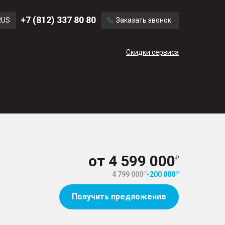
Ford
Land Rover
+7 (812) 337 80 80
RUS
Заказать звонок
Volvo
Cadillac
ENG
Скидки сервиса
CN
от
4 599 000
4 799 000
-
200 000
Получить предложение