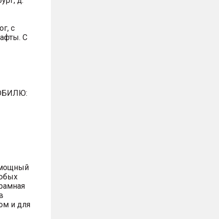
ург, д.
г, с
афты. С
ОБИЛЮ:
 мощный
любых
 рамная
в
ом и для