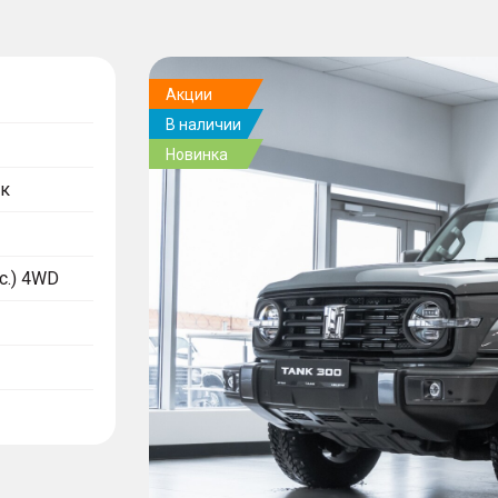
Акции
В наличии
Новинка
к
.с.) 4WD