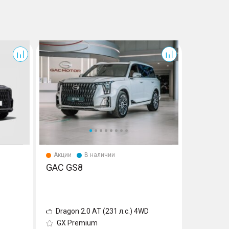
GS8
Land Cruiser
С пробего
Акции
В наличии
В налич
GAC GS8
TOYOTA
Внедорожн
2
Dragon 2.0 AT (231 л.с.) 4WD
4.5d AT
GX Premium
Executi