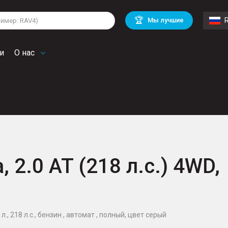
lkswagen
Mitsubishi
BMW
🏆
Мы лучшие
di
Chevrolet
Mercedes Benz
troen
Mini
и
О нас
, 2.0 AT (218 л.с.) 4WD,
., 218 л.с., бензин , автомат , полный, цвет серый