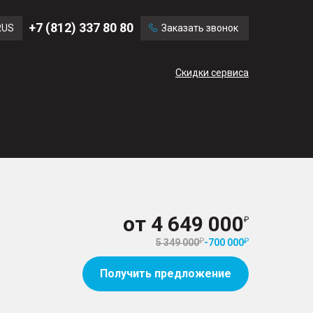
Ford
Land Rover
+7 (812) 337 80 80
RUS
Заказать звонок
Volvo
Cadillac
ENG
Скидки сервиса
CN
от
4 649 000
5 349 000
-
700 000
Получить предложение