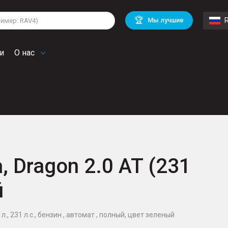
lkswagen
Mitsubishi
BMW
🏆
Мы лучшие
di
Chevrolet
Mercedes Benz
troen
Mini
и
О нас
 Dragon 2.0 AT (231
й
., 231 л.с., бензин , автомат , полный, цвет зеленый