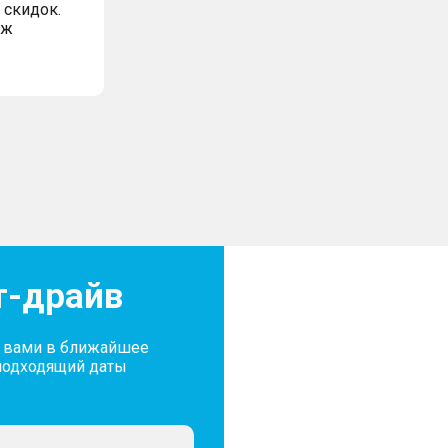
 скидок.
аж
т-драйв
с вами в ближайшее
подходящий даты