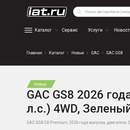
Мотоциклы
Vo
Снегоходы
Поиск
Au
Квадроциклы
Ci
Каталог
Сервис
Услуги
Новост
Онлайн запись на
Главная
Каталог
Новые
GAC
GAC GS8
сервис
Новые
GAC GS8 2026 года,
л.с.) 4WD, Зелены
GAC GS8 GX Premium, 2026 года выпуска, двигатель 2 л