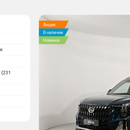
Акции
В наличии
Новинка
к
T (231