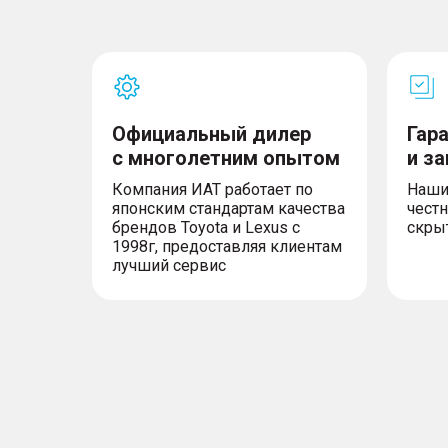
– Сервисы TANK Connection
– Система бесключевого доступа и запуск 
– Климат-контроль, двухзонный
– Электрообогрев лобового стекла и форсу
– Омыватель камеры заднего вида
– Зеркала заднего вида с электроуправлен
механизма
Официальный дилер
Гар
– складывания и обогревом
– Светодиодные фары ближнего и дальнего
с многолетним опытом
и з
– Автоматическое управление дальним све
Компания ИАТ работает по
Наши
– Передние противотуманные фары и задн
японским стандартам качества
честн
фонари
брендов Toyota и Lexus с
скры
– Функция подсветки поворота
1998г, предоставляя клиентам
– Датчик света и дождя
лучший сервис