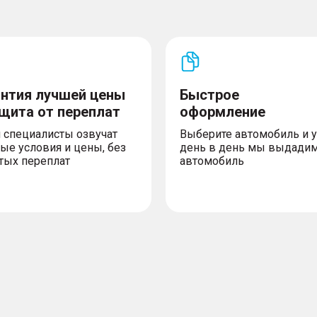
– Система крепления дет
автомобиля кнопкой
– Функция поиска автом
– Система распознавания
нок омывателя
– Шторки безопасности
ием, электроприводом
антия лучшей цены
Быстрое
 света
ащита от переплат
оформление
том
 специалисты озвучат
Выберите автомобиль и 
ие противотуманные
ые условия и цены, без
день в день мы выдади
тых переплат
автомобиль