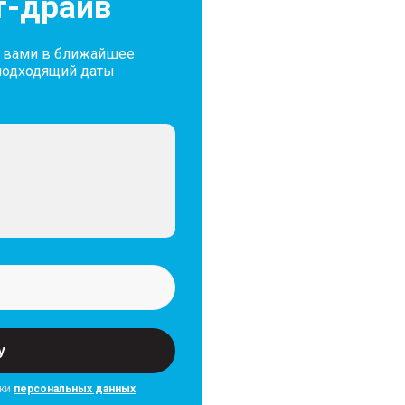
т-драйв
с вами в ближайшее
подходящий даты
у
тки
персональных данных