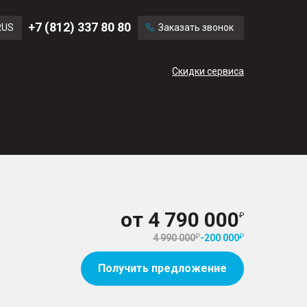
Ford
Land Rover
+7 (812) 337 80 80
RUS
Заказать звонок
Volvo
Cadillac
ENG
Скидки сервиса
CN
от
4 790 000
4 990 000
-
200 000
Получить предложение