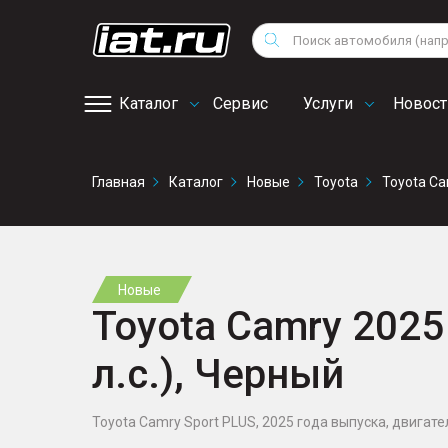
Мотоциклы
Vo
Снегоходы
Поиск
Au
Квадроциклы
Ci
Каталог
Сервис
Услуги
Новост
Онлайн запись на
Главная
Каталог
Новые
Toyota
Toyota C
сервис
Новые
Toyota Camry 2025 
л.с.), Черный
Toyota Camry Sport PLUS, 2025 года выпуска, двигатель