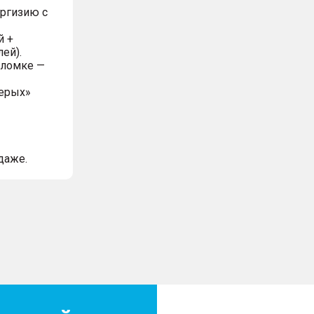
ргизию с
й +
лей).
оломке —
серых»
даже.