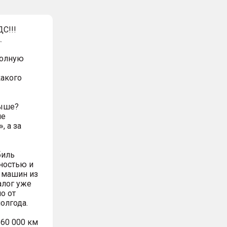
С!!!
.
полную
какого
выше?
ие
, а за
биль
ностью и
» машин из
алог уже
о от
олгода.
60 000 км