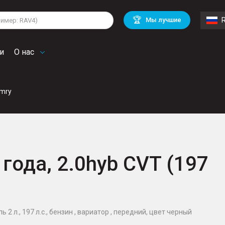
lkswagen
Mitsubishi
BMW
🏆
Мы лучшие
di
Chevrolet
Mercedes Benz
troen
Mini
и
О нас
amry
года, 2.0hyb CVT (197
 2 л., 197 л.с., бензин , вариатор , передний, цвет черный