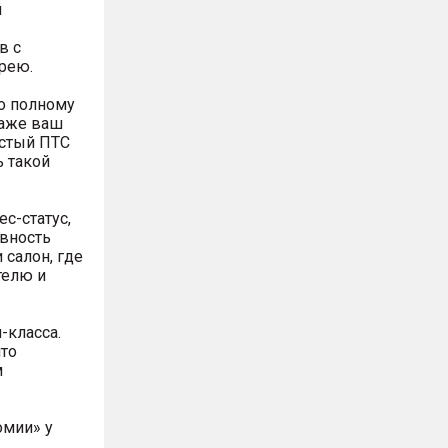
й
в с
рею.
о полному
даже ваш
истый ПТС
ь такой
ес-статус,
ивность
 салон, где
телю и
-класса.
что
м
омии» у