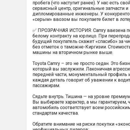
пробега (что наступит ранее). У нас есть сво
сервисный центр, оригинальные запчасти и
дипломированные инженеры. У конкуренто
«серым» ввозом вы покупаете билет в лоте
✅ ПРОЗРАЧНАЯ ИСТОРИЯ: Camry ввезена п
белому контракту на юрлицо. При перепро
будущий покупатель скажет «спасибо» за ч
без отметок о таможне-Киргизии. Стоимост
машины на вторичном рынке выше.
Toyota Camry – это не просто седан. Это бизн
который вы заслужили. Лаконичная агресс
передней части, монументальный профиль и
каждая деталь говорит об уважении к води
пассажирам.
Сядьте внутрь. Тишина — на уровне премиум
Вы выбираете характер, а мы гарантируем, 
автомобиль соответствует всем российски
стандартам качества.
Обратите внимание на риски покупки «экон
неофициальных дилеров: