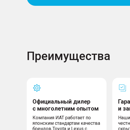
Преимущества
Официальный дилер
Гар
с многолетним опытом
и з
Компания ИАТ работает по
Наши
японским стандартам качества
честн
брендов Toyota и Lexus с
скры