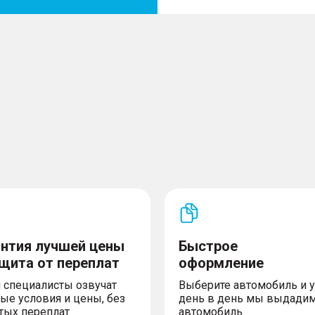
антия лучшей цены
Быстрое
ащита от переплат
оформление
 специалисты озвучат
Выберите автомобиль и 
ые условия и цены, без
день в день мы выдади
тых переплат
автомобиль