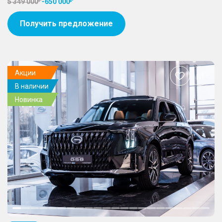
5 349 000
-
650 000
Получить предложение
Акции
Добавить
В наличии
в
избранное
Новинка