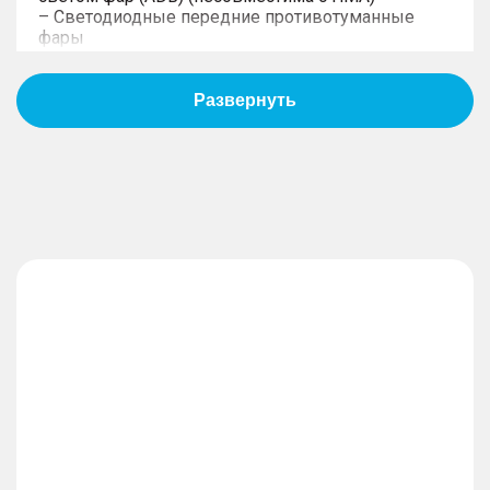
– Светодиодные передние противотуманные
фары
– Память положения боковых зеркал заднего
вида + наклон боковых зеркал заднего вида при
включении заднего хода
– Лобовое стекло с подогревом и
звукоизоляцией
– Звукоизолирующие стекла дверей первого
ряда
– Тонированные стекла второго и третьего рядов
– Панорамный люк с электроприводом
– Шины 255/50 R20
– Светодиодные дневные ходовые огни +
подсветка номерного знака + фонари заднего
хода + задние противотуманные фонари
– Функция приветствия световой дорожкой
– Светодиодные фары (регулировка высоты +
сигнализация о включенных фарах + функция
«Проводи меня домой»)
– Боковые зеркала с функцией складывания и
подогревом
– Солнцезащитная шторка люка с
электроприводом