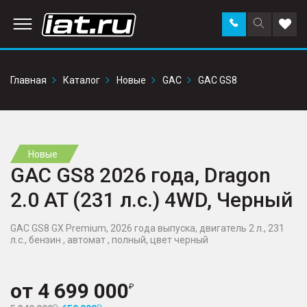
Заказать
Поиск
Доба
звонок
по
в
сайту
избр
Главная
Каталог
Новые
GAC
GAC GS8
Новые
GAC GS8 2026 года, Dragon
2.0 AT (231 л.с.) 4WD, Черный
GAC GS8 GX Premium, 2026 года выпуска, двигатель 2 л., 231
л.с., бензин , автомат , полный, цвет черный
от
4 699 000