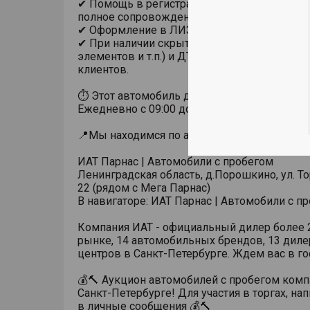
✔ Помощь в регистрации автомобиля в ГИ
полное сопровождение сделки;
✔ Оформление в ЛИЗИНГ;
✔ При наличии скрытых дефектов (окрасы
элементов и т.п.) и ДТП обязательно инфо
клиентов.
⏱ Этот автомобиль доступен к просмотру 
Ежедневно с 09:00 до 21:00
📍Мы находимся по адресу📍
ИАТ Парнас | Автомобили с пробегом
Ленинградская область, д.Порошкино, ул. Тор
22 (рядом с Мега Парнас)
В навигаторе: ИАТ Парнас | Автомобили с п
Компания ИАТ - официальный дилер более 2
рынке, 14 автомобильных брендов, 13 диле
центров в Санкт-Петербурге. Ждем вас в го
💰🔨 Аукцион автомобилей с пробегом комп
Санкт-Петербурге! Для участия в торгах, на
в личные сообщения 💰🔨