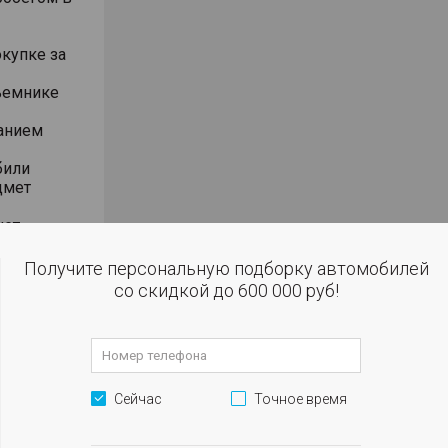
окупке за
ъемнике
анием
били
дмет
чет
ении 2-х
Получите персональную подборку автомобилей
 кассы,
со скидкой до 600 000 руб!
вленной
 том числе
Сейчас
Точное время
 КАСКО от