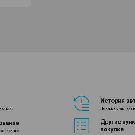
История ав
 выплат
Покажем актуаль
Другие пун
ование
покупке
аршеринге