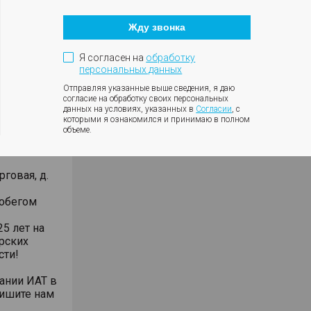
БДД,
Кнопка
закрытия
Жду звонка
модального
окна
/замены
рмируем
Я согласен на
обработку
персональных данных
Отправляя указанные выше сведения, я даю
⏱
согласие на обработку своих персональных
данных на условиях, указанных в
Согласии
, с
которыми я ознакомился и принимаю в полном
объеме.
говая, д.
робегом
5 лет на
рских
сти!
ании ИАТ в
пишите нам