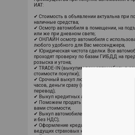
ИАТ:
✔ Стоимость в объявлении актуальна при п
наличные средства;
✔ Осмотр автомобиля в помещении, на под
или же при дневном свете;
✔ ОНЛАЙН осмотр автомобиля с использов
любого удобного для Вас мессенджера;
✔ Юридическая чистота сделки. Все автомо
проходят проверку по базам ГИБДД на пре
розыска и угона;
✔ TRADE-IN (выкупим ваш автомобиль в за
стоимости покупки);
✔ Срочный выкуп любого автомобиля в теч
часов, деньги сразу (на карту, наличными из
перевод);
✔ Выкуп кредитных автомобилей;
✔ Поможем продать автомобиль по устано
вами стоимости;
✔ Выкуп автомобилей у юридических лиц (в
и без НДС);
✔ Оформление кредита, страховки ОСАГО и
ведущих страховых компаний;