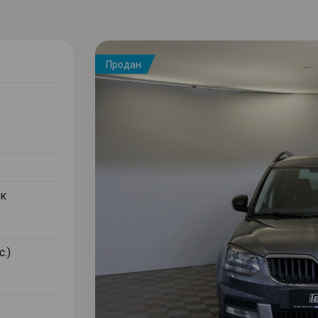
Продан
к
с.)