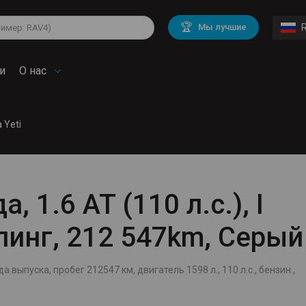
lkswagen
Mitsubishi
BMW
🏆
Мы лучшие
di
Chevrolet
Mercedes Benz
troen
Mini
и
О нас
 Yeti
, 1.6 AT (110 л.с.), I
линг, 212 547km, Серый
а выпуска, пробег 212547 км, двигатель 1598 л., 110 л.с., бензин ,