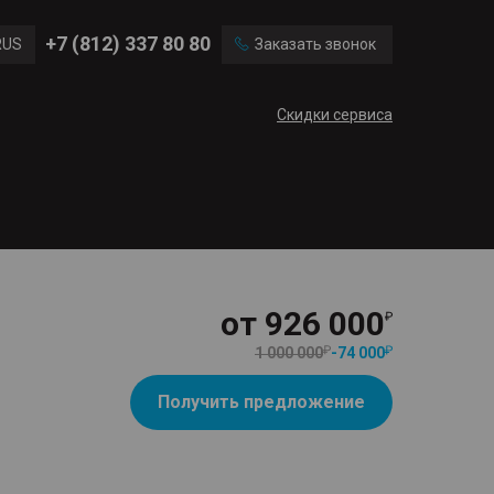
Ford
Land Rover
+7 (812) 337 80 80
RUS
Заказать звонок
Volvo
Cadillac
ENG
Скидки сервиса
CN
от
926 000
1 000 000
-
74 000
Получить предложение