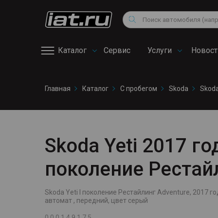
Мотоциклы
Vo
Снегоходы
Поиск
Au
Квадроциклы
Ci
Каталог
Сервис
Услуги
Новост
Онлайн запись на
Главная
Каталог
С пробегом
Skoda
Skoda
сервис
Skoda Yeti 2017 года
поколение Рестай
Skoda Yeti I поколение Рестайлинг Adventure, 2017 год
автомат , передний, цвет серый
0 0 0 1 4 9 1 7 5