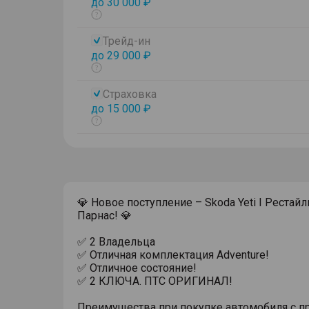
до 30 000 ₽
Показать
тултип
Трейд-ин
до 29 000 ₽
Показать
тултип
Страховка
до 15 000 ₽
Показать
тултип
💎 Новое поступление – Skoda Yeti I Рестайл
Парнас! 💎
✅ 2 Владельца
✅ Отличная комплектация Adventure!
✅ Отличное состояние!
✅ 2 КЛЮЧА. ПТС ОРИГИНАЛ!
Преимущества при покупке автомобиля с п