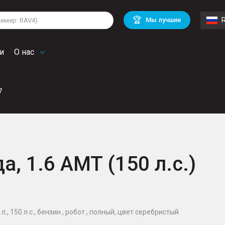
lkswagen
Mitsubishi
BMW
🏆
Мы лучшие
di
Chevrolet
Mercedes Benz
troen
Mini
и
О нас
7
, 1.6 AMT (150 л.с.)
й
, 150 л.с., бензин , робот , полный, цвет серебристый