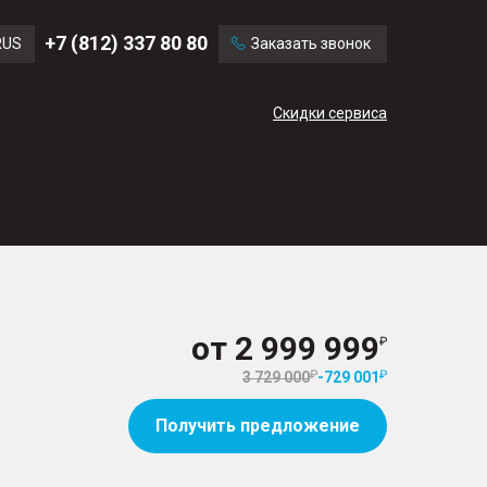
Ford
Land Rover
+7 (812) 337 80 80
RUS
Заказать звонок
Volvo
Cadillac
ENG
Скидки сервиса
CN
от
2 999 999
3 729 000
-
729 001
Получить предложение