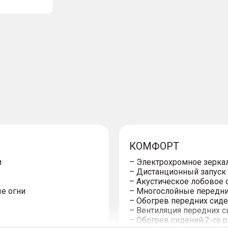
КОМФОРТ
и
– Электрохромное зеркал
– Дистанционный запуск 
– Акустическое лобовое 
е огни
– Многослойные передни
– Обогрев передних сид
– Вентиляция передних 
– Обогрев сидений 2-го 