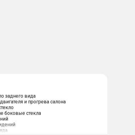
о заднего вида
двигателя и прогрева салона
стекло
е боковые стекла
ений
сидений
ряда