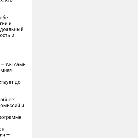
, кто
себе
гии и
идеальный
ость и
 — вы сами
имняя
твует до
обнее:
комиссий и
программе
он
ия —