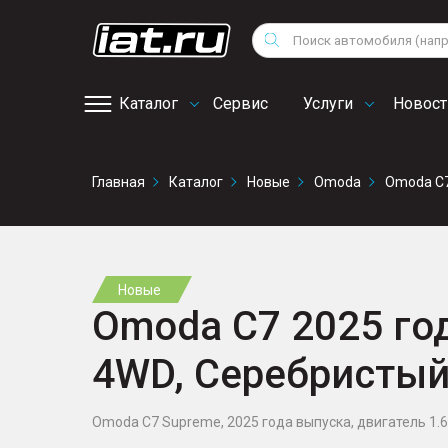
Мотоциклы
Vo
Снегоходы
Поиск
Au
Квадроциклы
Ci
Каталог
Сервис
Услуги
Новост
Онлайн запись на
Главная
Каталог
Новые
Omoda
Omoda C
сервис
Новые
Omoda C7 2025 года
4WD, Серебристы
Omoda C7 Supreme, 2025 года выпуска, двигатель 1.6 л.