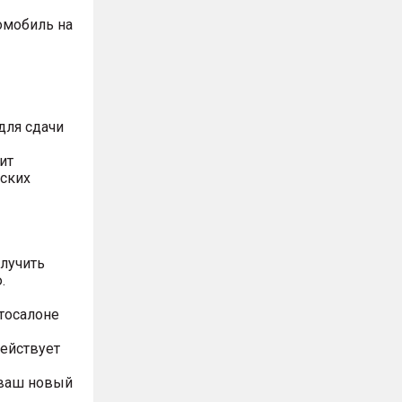
омобиль на
для сдачи
ит
ских
олучить
.
втосалоне
ействует
 ваш новый