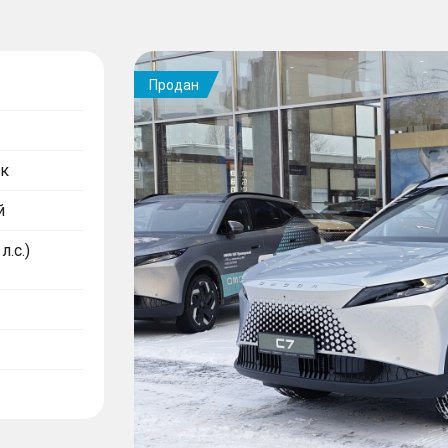
Продан
к
й
л.с.)