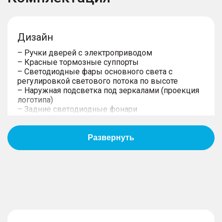
Дизайн
– Ручки дверей с электроприводом
– Красные тормозные суппорты
– Светодиодные фары основного света c
регулировкой светового потока по высоте
– Наружная подсветка под зеркалами (проекция
логотипа)
– Задние светодиодные фонари
– Электропривод складывания зеркал и память
настроек
– 20-дюймовые алюминиевые литые диски
– Передние дневные светодиодные ходовые
огни
– Боковые зеркала с электрической
регулировкой, обогревом, повторителями
поворотов
– Панорамная крыша с люком