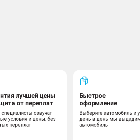
для 2-го ряда
рывания детьми (детский
 при вождении в темное
оты дворников при
w me home)
рости
столкновении (RCTA)
(TJA/ICA)
столкновении (FCW)
ения (AEB)
антия лучшей цены
Быстрое
DW)
ащита от переплат
оформление
альнего света (IHC)
 специалисты озвучат
Выберите автомобиль и 
ые условия и цены, без
день в день мы выдади
тых переплат
автомобиль