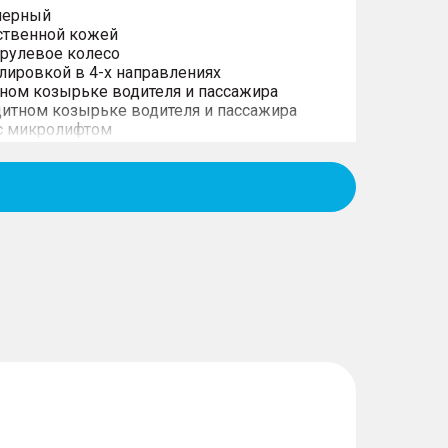
 черный
ственной кожей
рулевое колесо
улировкой в 4-х направлениях
ном козырьке водителя и пассажира
щитном козырьке водителя и пассажира
 с микролифтом
о заднего вида
двигателя и прогрева салона
ений
сидений
ряда
са
клоомывателя
с электрической регулировкой в 6-ти
с электрической регулировкой в 4-х
ий 2-го ряда в соотношении 1/3-2/3
ны
яда
ктростеклоподъемники с защитой от