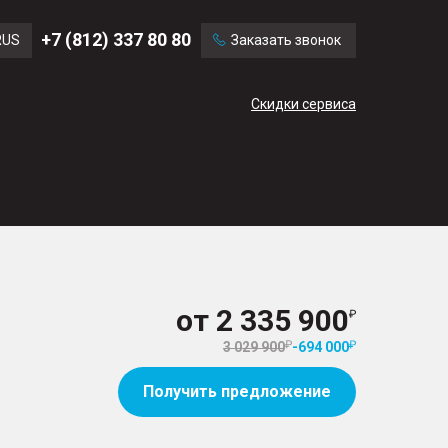
Ford
Land Rover
+7 (812) 337 80 80
RUS
Заказать звонок
Chevrolet
Cadillac
ENG
Скидки сервиса
CN
от
2 335 900
3 029 900
-
694 000
Получить предложение