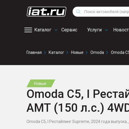
Мотоциклы
Vo
Снегоходы
Поиск
Au
Квадроциклы
Ci
Каталог
Сервис
Услуги
Новост
Онлайн запись на
Главная
Каталог
Новые
Omoda
Omoda C5
сервис
Новые
Omoda C5, I Рестай
AMT (150 л.с.) 4W
Omoda C5, I Рестайлинг Supreme, 2024 года выпуска, дв