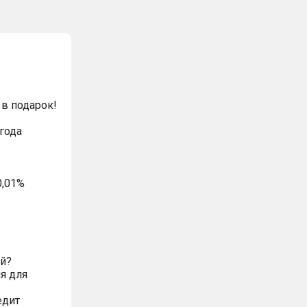
в подарок!
года
0,01%
ий?
я для
едит