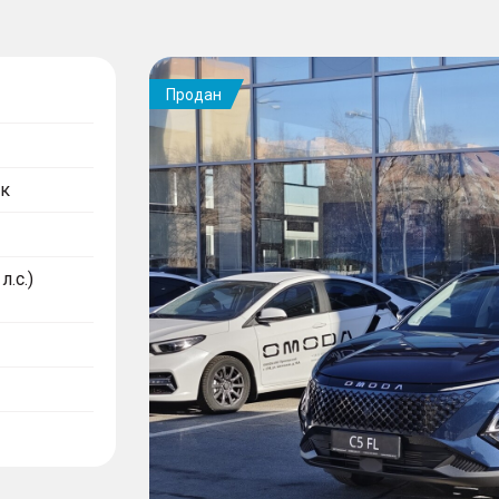
Продан
к
л.с.)