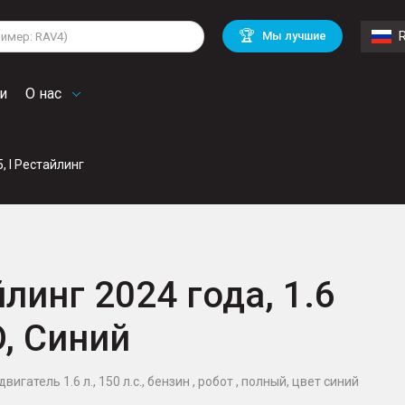
lkswagen
Mitsubishi
BMW
🏆
Мы лучшие
di
Mercedes Benz
Volvo
troen
Mini
и
О нас
, I Рестайлинг
линг 2024 года, 1.6
D, Синий
игатель 1.6 л., 150 л.с., бензин , робот , полный, цвет синий