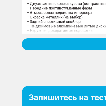
– Двухцветная окраска кузова (контрастная
– Передние противотуманные фары
– Атмосферная подсветка интерьера
– Окраска металлик (на выбор)
– Задний спортивный спойлер
– 18-дюймовые алюминиевые литые диск
– Наружная декоративная подсветка
– Светодиодные фары основного света
– Передние дневные светодиодные ходовы
– Светодиодные задние фонари
– Динамические указатели поворота
– Боковые зеркала с электрической регули
повторителями поворотов
– Электропривод складывания зеркал
Управление
– Система остановки/запуска двигателя Star
Запишитесь на тес
– Выбор режима вождения
– Электрический усилитель рулевого управ
– Электрический стояночный тормоз с функ