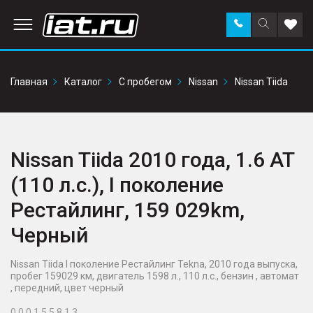
Заказать
Поиск
Доба
звонок
по
в
сайту
избр
Главная
Каталог
С пробегом
Nissan
Nissan Tiida
Nissan Tiida 2010 года, 1.6 AT
(110 л.с.), I поколение
Рестайлинг, 159 029km,
Черный
Nissan Tiida I поколение Рестайлинг Tekna, 2010 года выпуска,
пробег 159029 км, двигатель 1598 л., 110 л.с., бензин , автомат
, передний, цвет черный
0 0 0 1 5 5 8 1 3