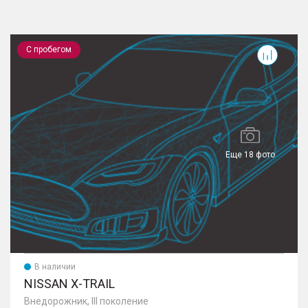
X-Trail
J
С пробегом
Еще 18 фото
В наличии
NISSAN X-TRAIL
Внедорожник, III поколение