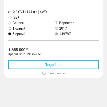
2.0 CVT (144 л.с.) 4WD
SE+
Бензин
Вариатор
Полный
2017
Черный
149787
1 685 000
Кредит от 11 290 ₽/мес.
Подробнее
В избранное
1
/
10