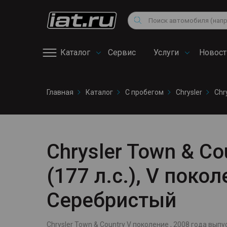
Мотоциклы
Vo
Снегоходы
Поиск
Au
Квадроциклы
Ci
Каталог
Сервис
Услуги
Новост
Онлайн запись на
Главная
Каталог
С пробегом
Chrysler
Chr
сервис
Chrysler Town & Co
(177 л.с.), V поко
Серебристый
Chrysler Town & Country V поколение , 2008 года выпуск