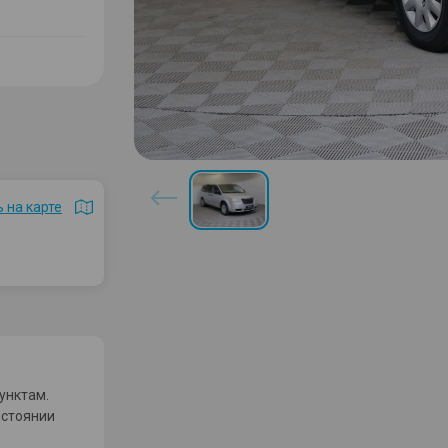
 на карте
унктам.
остоянии