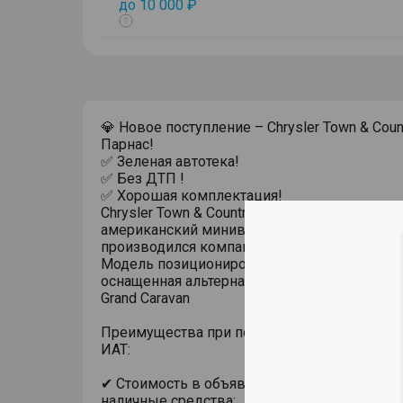
до 10 000 ₽
Показать
тултип
💎 Новое поступление – Chrysler Town & Coun
Парнас!
✅ Зеленая автотека!
✅ Без ДТП !
✅ Хорошая комплектация!
Chrysler Town & Country — это легендарный
американский минивэн бизнес-класса, кот
производился компанией Chrysler с 1989 по 
Модель позиционировалась как более роск
оснащенная альтернатива своему «собрату»
Grand Caravan
Преимущества при покупке автомобиля с п
ИАТ:
✔ Стоимость в объявлении актуальна при п
наличные средства;