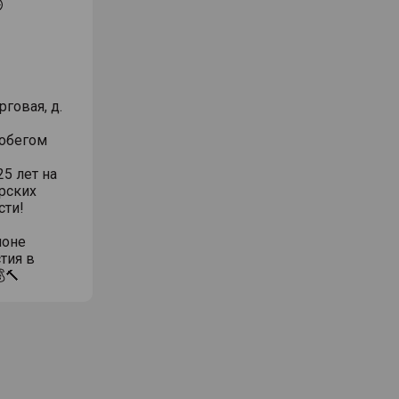
⏱
говая, д.
робегом
5 лет на
рских
сти!
ионе
тия в
🔨