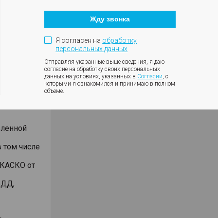
Кнопка
ъемнике
закрытия
Жду звонка
модального
анием
окна
Я согласен на
обработку
били
персональных данных
дмет
Отправляя указанные выше сведения, я даю
согласие на обработку своих персональных
чет
данных на условиях, указанных в
Согласии
, с
которыми я ознакомился и принимаю в полном
ении 2-х
объеме.
 кассы,
вленной
 том числе
 КАСКО от
БДД,