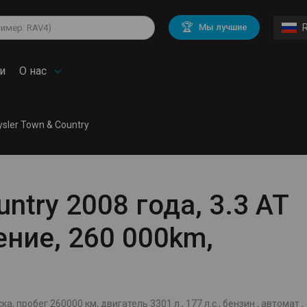
lkswagen
Mitsubishi
BMW
🏆
Мы лучшие
di
Chevrolet
Volvo
troen
Mini
и
О нас
ysler Town & Country
untry 2008 года, 3.3 AT
ление, 260 000km,
а, пробег 260000 км, двигатель 3301 л., 177 л.с., бензин , автомат ,