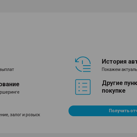
История ав
 выплат
Покажем актуаль
Другие пун
ование
покупке
аршеринге
Получить от
ние, залог и розыск