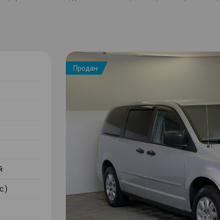
Продан
й
с.)