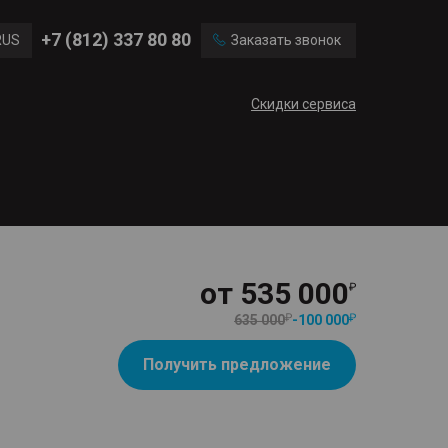
Ford
Land Rover
+7 (812) 337 80 80
RUS
Заказать звонок
Mercedes Benz
Cadillac
ENG
Скидки сервиса
CN
от
535 000
635 000
-
100 000
Получить предложение