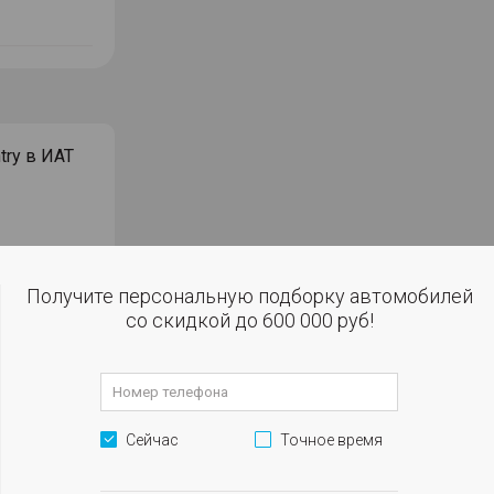
try в ИАТ
орый
Получите персональную подборку автомобилей
2016 год.
со скидкой до 600 000 руб!
ошная и
 Dodge
робегом в
Сейчас
Точное время
окупке за