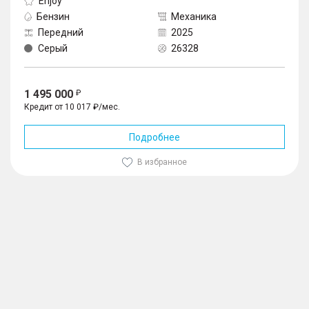
Enjoy
Бензин
Механика
Передний
2025
Серый
26328
1 495 000
Кредит от 10 017 ₽/мес.
Подробнее
В избранное
1
/
10