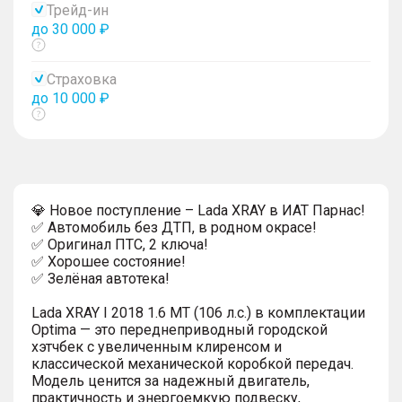
Трейд-ин
до 30 000 ₽
Показать
тултип
Страховка
до 10 000 ₽
Показать
тултип
💎 Новое поступление – Lada XRAY в ИАТ Парнас!
✅ Автомобиль без ДТП, в родном окрасе!
✅ Оригинал ПТС, 2 ключа!
✅ Хорошее состояние!
✅ Зелёная автотека!
Lada XRAY I 2018 1.6 MT (106 л.с.) в комплектации
Optima — это переднеприводный городской
хэтчбек с увеличенным клиренсом и
классической механической коробкой передач.
Модель ценится за надежный двигатель,
практичность и энергоемкую подвеску,