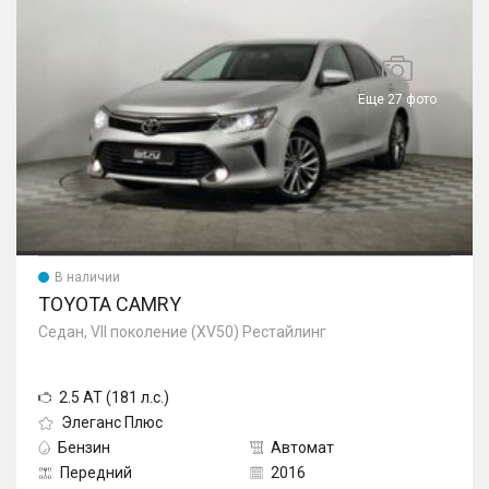
Еще 27 фото
В наличии
TOYOTA CAMRY
Седан, VII поколение (XV50) Рестайлинг
2.5 AT (181 л.с.)
Элеганс Плюс
Бензин
Автомат
Передний
2016