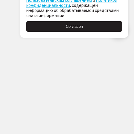
Пользовательским соглашением
и
Политикой
конфиденциальности
, содержащей
информацию об обрабатываемой средствами
сайта информации.
Согласен
Пн-Пт с 08:00 до 21:00
Сб-Вс с 09:00 до 21:00
+7 (812) 337 80 80
Заказать звонок
Скачать
Скачать
в
в
App
Google