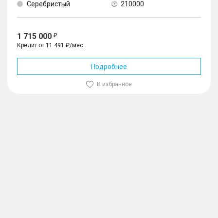
Серебристый
210000
1 715 000
Кредит от 11 491 ₽/мес.
Подробнее
В избранное
1
/
10