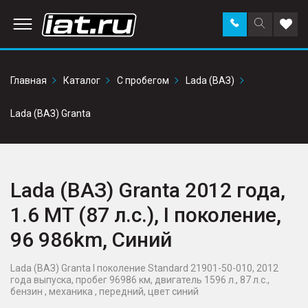
Заказать
Поиск
Доба
звонок
по
в
сайту
избр
Главная
Каталог
С пробегом
Lada (ВАЗ)
Lada (ВАЗ) Granta
Lada (ВАЗ) Granta 2012 года,
1.6 MT (87 л.с.), I поколение,
96 986km, Синий
Lada (ВАЗ) Granta I поколение Standard 21901-50-010, 2012
года выпуска, пробег 96986 км, двигатель 1596 л., 87 л.с.,
бензин , механика , передний, цвет синий