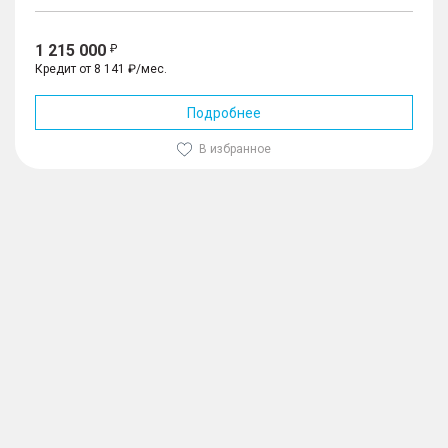
1 215 000
Кредит от 8 141 ₽/мес.
Подробнее
В избранное
1
/
10