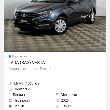
Еще 19 фото
В наличии
LADA (ВАЗ) VESTA
Седан, I поколение Рестайлинг
1.6 MT (106 л.с.)
Comfort'25
Бензин
Механика
Передний
2025
Серый
19508