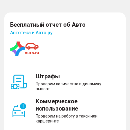
Салон и интерьер
Бесплатный отчет об Авто
Автотека и Авто.ру
– Тканевая обивка салона
– Складывающееся заднее сидение
Экстерьер
– Штампованные стальные диски
Штрафы
Проверим количество и динамику
выплат
Коммерческое
использование
Проверим на работу в такси или
каршеринге