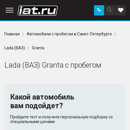
Заказать
Поиск
Доба
звонок
по
в
сайту
избр
Главная
Автомобили с пробегом в Санкт-Петербурге
Lada (ВАЗ)
Granta
Lada (ВАЗ) Granta с пробегом
Какой автомобиль
вам подойдет?
Пройдите тест и получите персональную подборку со
специальными ценами