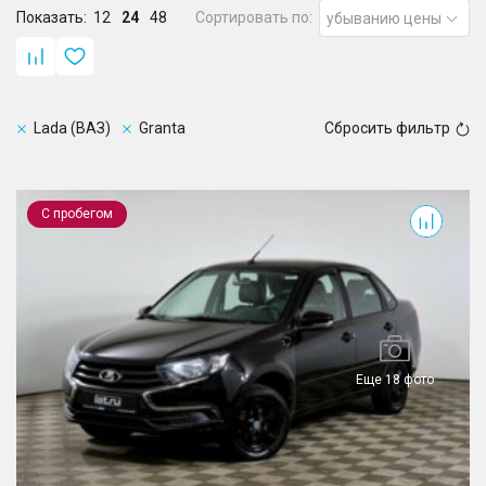
Показать:
12
24
48
Сортировать по:
убыванию цены
Lada (ВАЗ)
Granta
Сбросить фильтр
Granta
С пробегом
Еще 18 фото