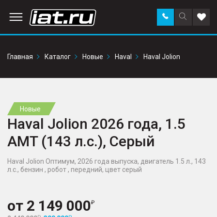
Заказать
Поиск
Доба
звонок
по
в
сайту
избр
Главная
Каталог
Новые
Haval
Haval Jolion
Новые
Haval Jolion 2026 года, 1.5
AMT (143 л.с.), Серый
Haval Jolion Оптимум, 2026 года выпуска, двигатель 1.5 л., 143
л.с., бензин , робот , передний, цвет серый
от
2 149 000