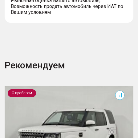
Рыночная оценка Вашего автомобиля;
Возможность продать автомобиль через ИАТ по
Вашим условиям
Рекомендуем
Discovery
T
С пробегом