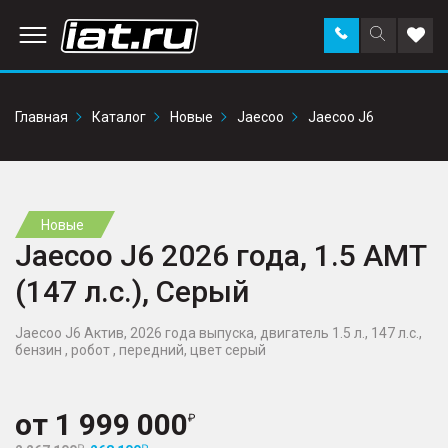
Заказать
Поиск
Доба
звонок
по
в
сайту
избр
Главная
Каталог
Новые
Jaecoo
Jaecoo J6
Новые
Jaecoo J6 2026 года, 1.5 AMT
(147 л.с.), Серый
Jaecoo J6 Актив, 2026 года выпуска, двигатель 1.5 л., 147 л.с.,
бензин , робот , передний, цвет серый
от
1 999 000