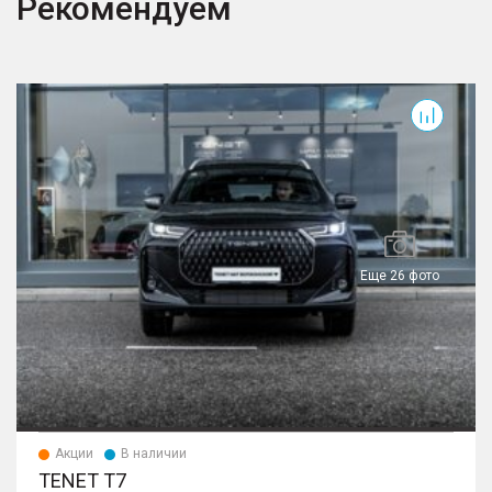
Рекомендуем
T7
T
Еще 26 фото
Акции
В наличии
TENET T7