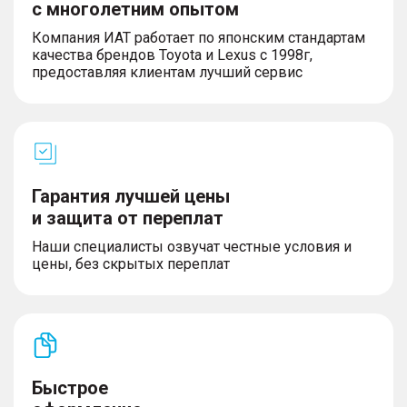
с многолетним опытом
огни
– Светодиодные задние фонари
Компания ИАТ работает по японским стандартам
– Электропривод складывания зеркал
качества брендов Toyota и Lexus с 1998г,
– Боковые зеркала с электрической
предоставляя клиентам лучший сервис
регулировкой и обогревом
– 17-дюймовые стальные диски
Управление
Гарантия лучшей цены
– Выбор режима вождения
и защита от переплат
– Электрический усилитель рулевого управления
Наши специалисты озвучат честные условия и
– Электрический стояночный тормоз с функцией
цены, без скрытых переплат
AutoHold
– Ассистент спуска с горы (HDC)
– Система помощи при старте в гору (HAC)
– Бесключевой доступ и запуск двигателя
кнопкой (ключ в кармане)
– Центральный замок с дистанционным
управлением
Быстрое