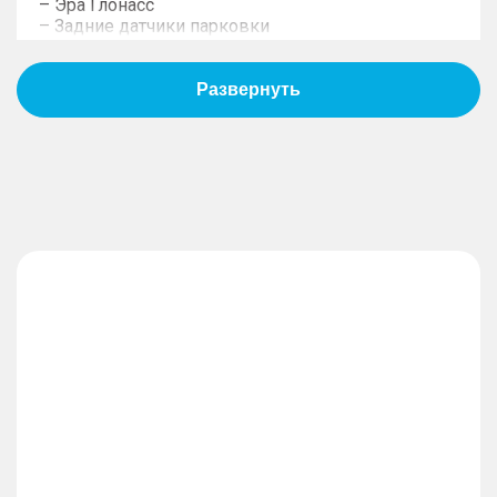
– Эра Глонасс
– Задние датчики парковки
– Система стабилизации курсовой устойчивости
(ESC)
– Антиблокировочная тормозная система (ABS)
– Подушки безопасности водителя и переднего
пассажира
– Передние ремни безопасности с регулировкой
по высоте
– Система удержания детских кресел Isofix для 2-
го ряда
– Функция автоматического включения фар при
вождении в темное время (датчик света)
– Функция автоматического включения работы
дворников при дожде (датчик дождя)
– Функция отсрочки выключения фар (Follow me
home)
– Автоматическое запирание дверей на скорости
– Запасное колесо уменьшенного размера
(докатка)