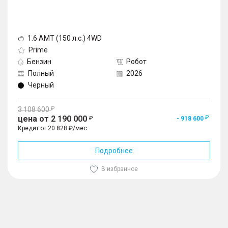
1.6 AMT (150 л.с.) 4WD
Prime
Бензин
Робот
Полный
2026
Черный
3 108 600
цена от 2 190 000
- 918 600
Кредит от 20 828 ₽/мес.
Подробнее
В избранное
1
/
10