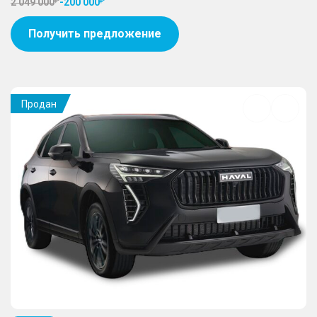
2 049 000
-
200 000
Получить предложение
Продан
Добавить
в
избранное