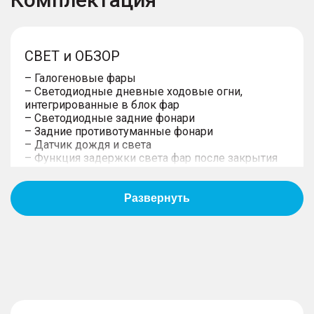
СВЕТ и ОБЗОР
– Галогеновые фары
– Светодиодные дневные ходовые огни,
интегрированные в блок фар
– Светодиодные задние фонари
– Задние противотуманные фонари
– Датчик дождя и света
– Функция задержки света фар после закрытия
центрального замка
МЕХАНИКА
– Независимая передняя подвеска McPherson
– Передний привод
– Задняя полузависимая подвеска, торсионная
балка
– Механическая 6-ст