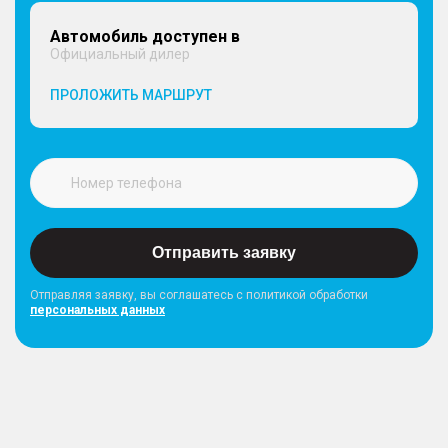
Автомобиль доступен в
Официальный дилер
ИНТЕРЬЕР
ПРОЛОЖИТЬ МАРШРУТ
– Макияжное зеркало в солнцезащитных
козырьках водителя и пассажира
– Центральный подлокотник, с вещевым
отделением
– Задний подлокотник, 2 подстаканника
– 2 передних подстаканника с защитной крышкой
на центральном тоннеле
– Потолочные ручки интерьера для посадки
Отправить заявку
пассажиров
– Тканевая обивка сидений
Отправляя заявку, вы соглашатесь с политикой обработки
персональных данных
ОБОРУДОВАНИЕ
– Электростеклоподъемники 4 дверей с
автодоводчиком со стороны водителя
– Электроусилитель рулевого управления