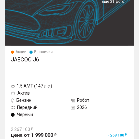
Еще 21 фото
в 4 направлениях
Акции
В наличии
JAECOO J6
1.5 AMT (147 л.с.)
Актив
Бензин
Робот
Передний
2026
Черный
2 267 100
цена от 1 999 000
- 268 100