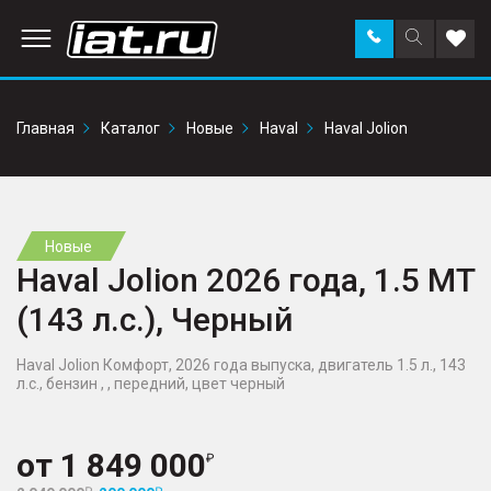
Заказать
Поиск
Доба
звонок
по
в
сайту
избр
Главная
Каталог
Новые
Haval
Haval Jolion
Новые
Haval Jolion 2026 года, 1.5 MT
(143 л.с.), Черный
Haval Jolion Комфорт, 2026 года выпуска, двигатель 1.5 л., 143
л.с., бензин , , передний, цвет черный
от
1 849 000