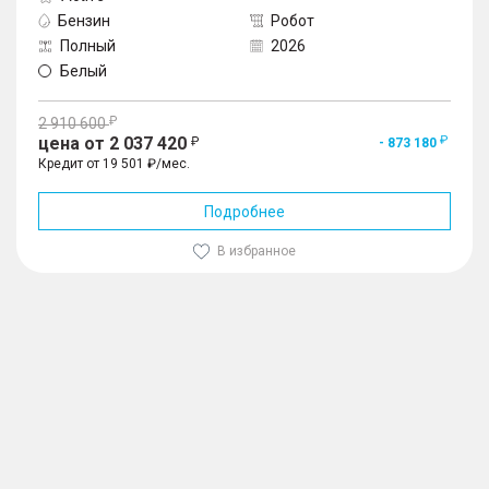
Бензин
Робот
Полный
2026
Белый
2 910 600
цена от 2 037 420
- 873 180
Кредит от 19 501 ₽/мес.
Подробнее
В избранное
1
/
10