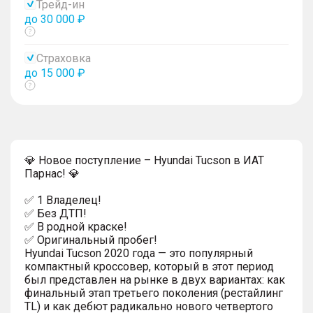
Трейд-ин
до 30 000 ₽
Показать
тултип
Страховка
до 15 000 ₽
Показать
тултип
💎 Новое поступление – Hyundai Tucson в ИАТ
Парнас! 💎
✅ 1 Владелец!
✅ Без ДТП!
✅ В родной краске!
✅ Оригинальный пробег!
Hyundai Tucson 2020 года — это популярный
компактный кроссовер, который в этот период
был представлен на рынке в двух вариантах: как
финальный этап третьего поколения (рестайлинг
TL) и как дебют радикально нового четвертого