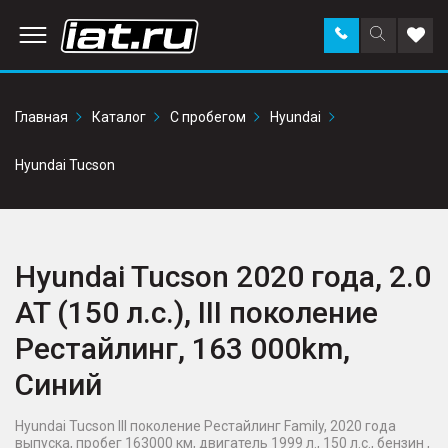
Заказать
Поиск
Доба
звонок
по
в
сайту
избр
Главная
Каталог
С пробегом
Hyundai
Hyundai Tucson
Hyundai Tucson 2020 года, 2.0
AT (150 л.с.), III поколение
Рестайлинг, 163 000km,
Синий
Hyundai Tucson III поколение Рестайлинг Family, 2020 года
выпуска, пробег 163000 км, двигатель 1999 л., 150 л.с., бензин ,