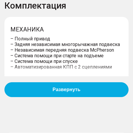
Комплектация
МЕХАНИКА
– Полный привод
– Задняя независимая многорычажная подвеска
– Независимая передняя подвеска McPherson
– Система помощи при старте на подъеме
– Система помощи при спуске
– Автоматизированная КПП с 2 сцеплениями
ИНТЕРЬЕР
– Обивка сидений искусственной кожей с
перфорацией
– Макияжное зеркало в солнцезащитных
козырьках водителя и пассажира
– Центральный подлокотник, с вещевым
отделением