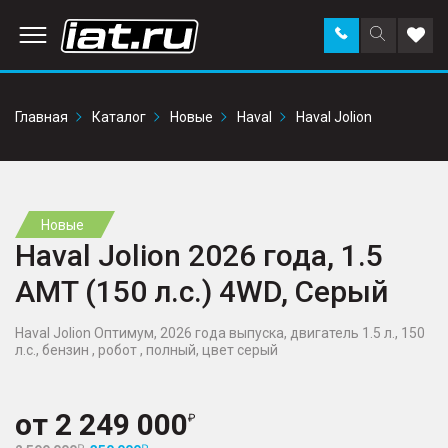
Заказать
Поиск
Доба
звонок
по
в
сайту
избр
Главная
Каталог
Новые
Haval
Haval Jolion
Новые
Haval Jolion 2026 года, 1.5
AMT (150 л.с.) 4WD, Серый
Haval Jolion Оптимум, 2026 года выпуска, двигатель 1.5 л., 150
л.с., бензин , робот , полный, цвет серый
от
2 249 000