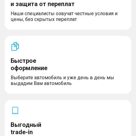
и защита от переплат
прицепа TSA
– Круиз контроль
Наши специалисты озвучат честные условия и
– Автоматическое включение аварийного света
цены, без скрытых переплат
при экстренном торможении
– Фронтальные подушки безопасности
– Крепления ISOFIX на задних сиденьях
– Система поиска автомобиля, дистанционная
активация звукового сигнала
– Разъем USB в зеркале, для подключения
видеорегистратора
Быстрое
– Блокировка замков задних дверей от
оформление
открывания изнутри (детский замок)
– Боковые подушки и шторки безопасности
Выберите автомобиль и уже день в день мы
– Система ГЛОНАСС
выдадим Вам автомобиль
– Аккумулятор увеличенной емкости
– Увеличенный объем бачка омывателя, 4,5л
АУДИО и ЭЛЕКТРОННЫЕ СИСТЕМЫ
Выгодный
– Магнитола с Android Auto/ Apple Carplay,
trade-in
Bluetooth