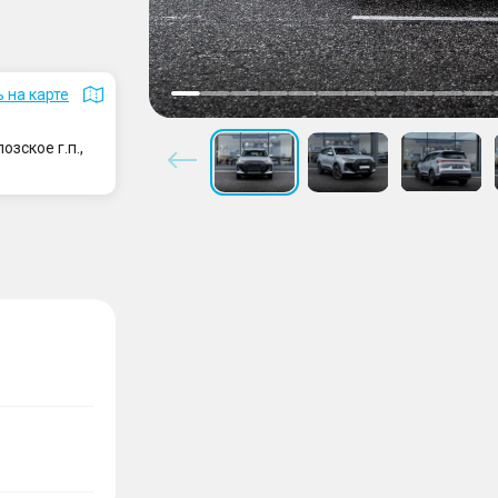
 на карте
зское г.п.,