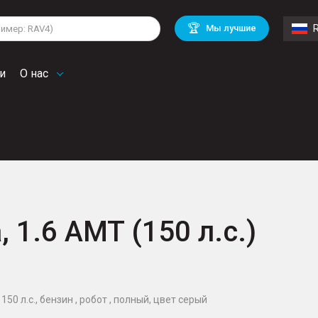
lkswagen
Mitsubishi
BMW
🏆
Мы лучшие
di
Chevrolet
Mercedes Benz
troen
Mini
и
О нас
, 1.6 AMT (150 л.с.)
150 л.с., бензин , робот , полный, цвет серый