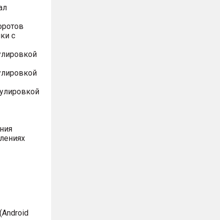
ал
оротов
ки с
улировкой
улировкой
гулировкой
ния
влениях
Android