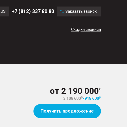
Ford
Land Rover
+7 (812) 337 80 80
RUS
Заказать звонок
Volvo
Cadillac
ENG
Скидки сервиса
CN
от
2 190 000
3 108 600
-
918 600
Получить предложение