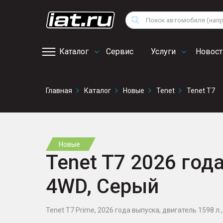
Мотоциклы
Vo
Снегоходы
Поиск
Au
Квадроциклы
Ci
Каталог
Сервис
Услуги
Новост
Онлайн запись на
Главная
Каталог
Новые
Tenet
Tenet T7
сервис
Новые
Tenet T7 2026 года
4WD, Серый
Tenet T7 Prime, 2026 года выпуска, двигатель 1598 л., 