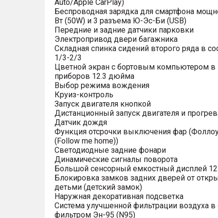
Auto/Apple CarPlay)
Беспроводная зарядка для смартфона мощн
Вт (50W) и 3 разъема Ю-Эс-Би (USB)
Передние и задние датчики парковки
Электропривод двери багажника
Складная спинка сидений второго ряда в с
1/3-2/3
Цветной экран с бортовым компьютером в
приборов 12.3 дюйма
Выбор режима вождения
Круиз-контроль
Запуск двигателя кнопкой
Дистанционный запуск двигателя и прогрев
Датчик дождя
Функция отсрочки выключения фар (Фоллоу
(Follow me home))
Светодиодные задние фонари
Динамические сигналы поворота
Большой сенсорный емкостный дисплей 12
Блокировка замков задних дверей от откр
детьми (детский замок)
Наружная декоративная подсветка
Система улучшенной фильтрации воздуха в 
фильтром Эн-95 (N95)