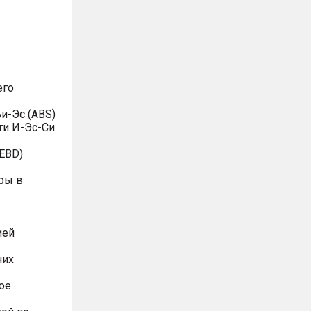
его
и-Эс (ABS)
ти И-Эс-Си
EBD)
ры в
ией
них
ое