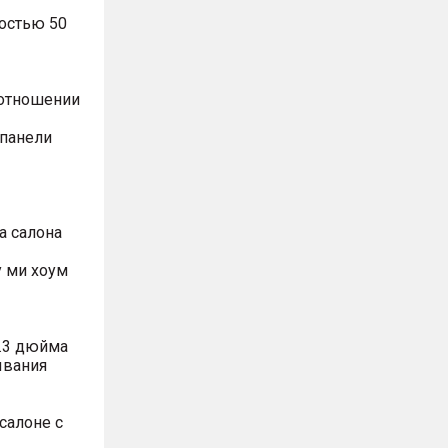
остью 50
оотношении
 панели
а салона
 ми хоум
.3 дюйма
ывания
салоне с