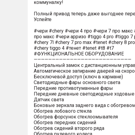
коммуналку!
Полный привод теперь даже выгоднее пере
Успейте
#чери #chery #чери 4 про #чери 7 про макс 
про макс #чери арризо #tiggo 4 pro #tiggo 7 
#chery 7l #chery 7 pro max #tenet #chery 8 pr
#chery tiggo 4 #тенет #tenet #t8 #t7
#ФУНКЦИОНАЛЬНОЕ ОБОРУДОВАНИЕ
———————————————————————————
Центральный замок с дистанционным упра
Автоматическое запирание дверей на скоро
Бесключевой доступ (ключ в кармане)
Светодиодные фары основного света
Передние противотуманные фары
Передние дневные светодиодные ходовые
Датчик света
Боковые зеркала заднего вида с обогрево
Обогрев лобового стекла
Обогрев форсунок стеклоомывателя
Обогрев передних сидений
Обогрев сидений второго ряда
Обогрев рулевого колеса