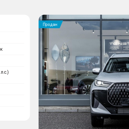
Продан
к
л.с.)