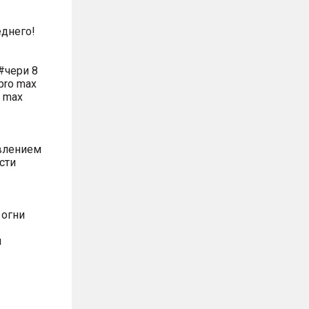
днего!
#чери 8
pro max
o max
влением
сти
 огни
м