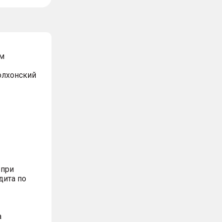
м
Волхонский
 при
дита по
а