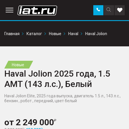
Заказать
Поиск
Доба
звонок
по
в
сайту
избр
Главная
Каталог
Новые
Haval
Haval Jolion
Новые
Haval Jolion 2025 года, 1.5
AMT (143 л.с.), Белый
Haval Jolion Elite, 2025 года выпуска, двигатель 1.5 л., 143 л.с.,
бензин , робот , передний, цвет белый
от
2 249 000