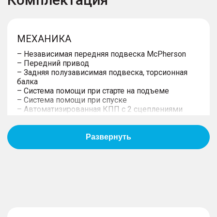
МЕХАНИКА
– Независимая передняя подвеска McPherson
– Передний привод
– Задняя полузависимая подвеска, торсионная
балка
– Система помощи при старте на подъеме
– Система помощи при спуске
– Автоматизированная КПП с 2 сцеплениями
КОЛЁСА
– Дисковые передние и задние тормоза
– Малоразмерное запасное колесо (докатка)
– Система мониторинга давления в шинах TPMS
– 17" диски