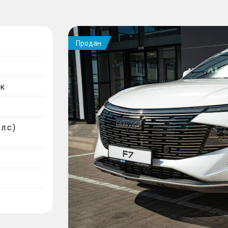
Продан
к
л.с.)