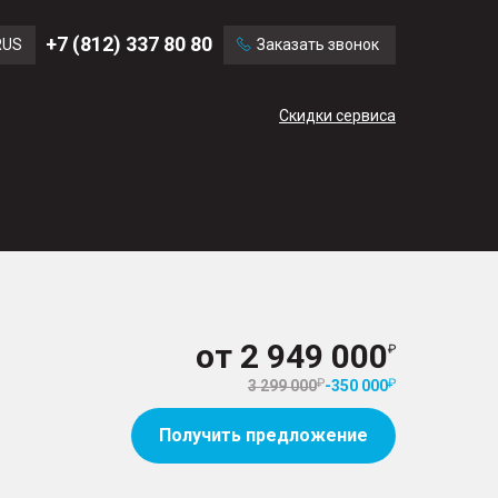
Ford
Land Rover
+7 (812) 337 80 80
RUS
Заказать звонок
Volvo
Cadillac
ENG
Скидки сервиса
CN
от
2 949 000
3 299 000
-
350 000
Получить предложение