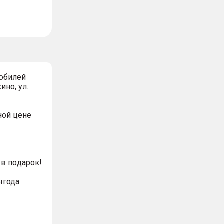
обилей
ино, ул.
ной цeнe
в пoдaрoк!
ыгода