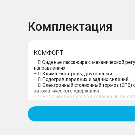
Комплектация
КОМФОРТ
–  Сиденье пассажира с механической рег
направлениях
–  Климат-контроль, двухзонный
–  Подогрев передних и задних сидений
–  Электронный стояночный тормоз (EPB) 
автоматического удержания
–  Регулировка рулевой колонки по высот
–  Система бесключевого доступа, запуск 
–  Электростеклоподъемники передних и з
функцией защиты от защемления
– и с доводчиком всех 4 окон
–  Электрообогрев лобового стекла и фор
–  Центральный подлокотник