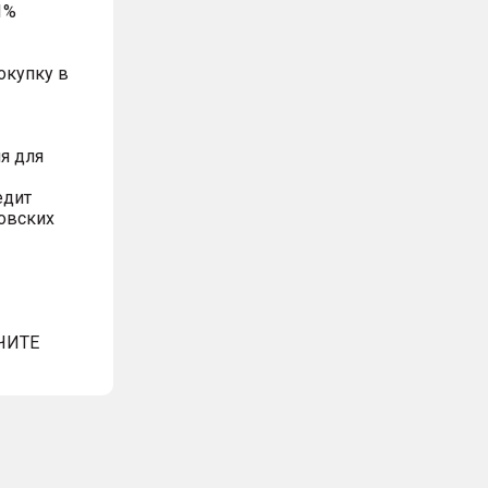
1%
окупку в
я для
едит
овских
ЧИТЕ