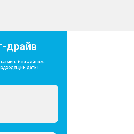
оотношении 60:40
ИНТЕРЬЕР
–  Черная отделка потол
–  Мультифункционально
 жидкости
обогревом
 Eco, Sport, Snow, Sand,
–  Макияжные зеркала 
–  Разъем 12v спереди
т-драйв
–  Разъем 12v в багажн
–  Шторка в багажнике
й в 6 направлениях и
–  Атмосферная LED-по
цветов (64 цвета)
с вами в ближайшее
–  Обивка сидений эко
подходящий даты
и электроскладыванием
м затемнением
МУЛЬТИМЕДИА
–  Телематические сер
–  Интегрированные се
–  Голосовое управлен
–  Беспроводной Android 
стойчивости (TCS),
–  Интерфейс Bluetooth
биля (RMI), система
–  Разъемы USB (1 спере