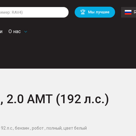
lkswagen
Mitsubishi
BMW
🏆
Мы лучшие
di
Chevrolet
Mercedes Benz
troen
Mini
и
О нас
, 2.0 AMT (192 л.с.)
92 л.с., бензин , робот , полный, цвет белый