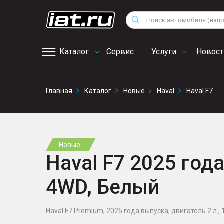
Мотоциклы
Vo
Снегоходы
Поиск
Au
Квадроциклы
Ci
Каталог
Сервис
Услуги
Новост
Онлайн запись на
Главная
Каталог
Новые
Haval
Haval F7
сервис
Новые
Haval F7 2025 года
4WD, Белый
Haval F7 Premium, 2025 года выпуска, двигатель 2 л., 1