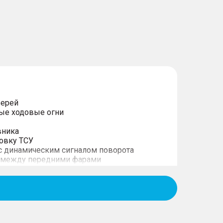
верей
ые ходовые огни
вника
новку ТСУ
с динамическим сигналом поворота
а между передними фарами
е фонари с динамическим сигналом
 стекла