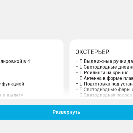
ЭКСТЕРЬЕР
улировкой в 4
–  Выдвижные ручки д
–  Светодиодные дневн
–  Рейлинги на крыше
–  Антенна в форме пла
с функцией
–  Подготовка под уста
–  Светодиодные фары 
е и вылету
–  Светодиодная полос
двигателя кнопкой
–  Светодиодные задни
адних дверей с
поворота
– Тонированные задние
сунок омывателя