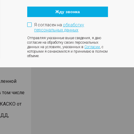
Кнопка
ъемнике
закрытия
Жду звонка
модального
окна
анием
Я согласен на
обработку
били
персональных данных
дмет
Отправляя указанные выше сведения, я даю
согласие на обработку своих персональных
чет
данных на условиях, указанных в
Согласии
, с
которыми я ознакомился и принимаю в полном
объеме.
ении 2-х
 кассы,
вленной
 том числе
 КАСКО от
БДД,