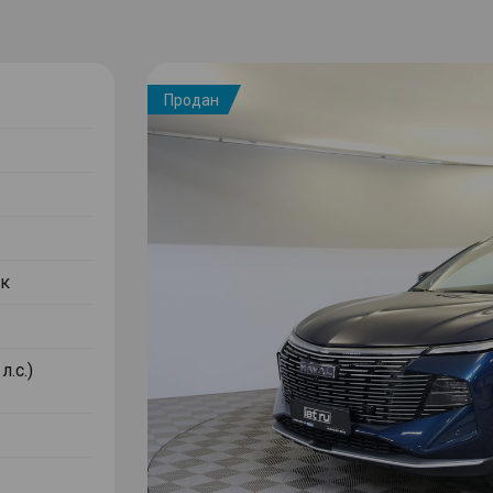
Продан
к
л.с.)