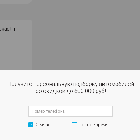
рнас! 💎
Получите персональную подборку автомобилей
со скидкой до 600 000 руб!
ющая в
робегом в
Сейчас
Точное время
окупке за