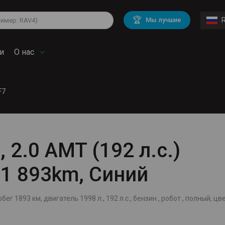
lkswagen
Mitsubishi
BMW
🏆
Мы лучшие
di
Chevrolet
Mercedes Benz
troen
Mini
и
О нас
F7
, 2.0 AMT (192 л.с.)
 1 893km, Синий
бег 1893 км, двигатель 1998 л., 192 л.с., бензин , робот , полный, цв