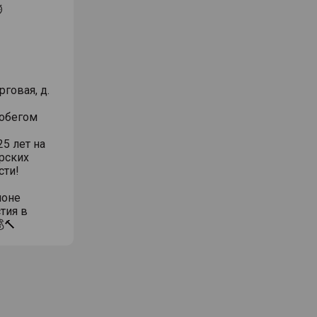
⏱
говая, д.
робегом
5 лет на
рских
сти!
ионе
тия в
🔨