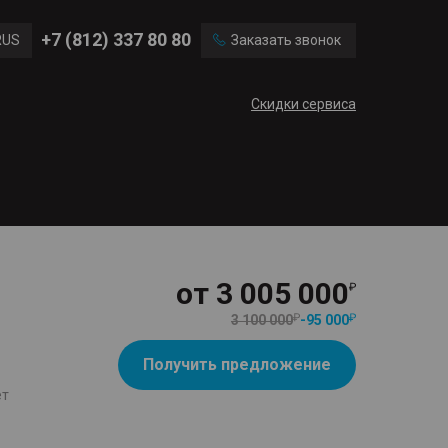
Ford
Land Rover
+7 (812) 337 80 80
RUS
Заказать звонок
Volvo
Cadillac
ENG
Скидки сервиса
CN
от
3 005 000
3 100 000
-
95 000
Получить предложение
ет