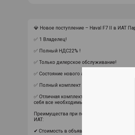
💎 Новое поступление – Haval F7 II в ИАТ Па
✅ 1 Владелец!
✅ Полный НДС22% !
✅ Только дилерское обслуживание!
✅ Состояние нового автомобиля!
✅ Полный комплект документов и ключей!
✅ Отличная комплектация Техно + , включа
себя все необходимые опции!
Преимущества при покупке автомобиля с п
ИАТ:
✔ Стоимость в объявлении актуальна при п