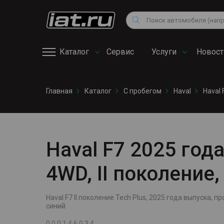
Мотоциклы
Vo
Снегоходы
Поиск
Au
Квадроциклы
Ci
Каталог
Сервис
Услуги
Новост
Онлайн запись на
Главная
Каталог
С пробегом
Haval
Haval 
сервис
Haval F7 2025 года
4WD, II поколение,
Haval F7 II поколение Tech Plus, 2025 года выпуска, про
синий
0 0 0 1 4 6 0 3 4