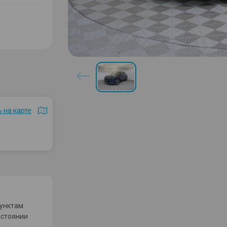
 на карте
унктам.
остоянии