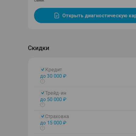
сами.
Открыть диагностическую ка
Скидки
Кредит
до 30 000 ₽
Показать
тултип
Трейд-ин
до 50 000 ₽
Показать
тултип
Страховка
до 15 000 ₽
Показать
тултип