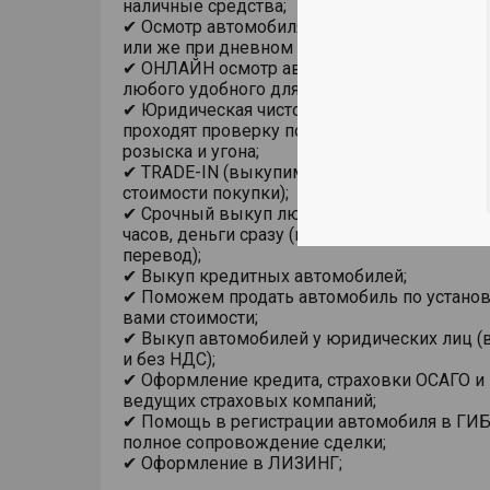
наличные средства;
✔ Осмотр автомобиля в помещении, на под
или же при дневном свете;
✔ ОНЛАЙН осмотр автомобиля с использов
любого удобного для Вас мессенджера;
✔ Юридическая чистота сделки. Все автомо
проходят проверку по базам ГИБДД на пре
розыска и угона;
✔ TRADE-IN (выкупим ваш автомобиль в за
стоимости покупки);
✔ Срочный выкуп любого автомобиля в теч
часов, деньги сразу (на карту, наличными из
перевод);
✔ Выкуп кредитных автомобилей;
✔ Поможем продать автомобиль по устано
вами стоимости;
✔ Выкуп автомобилей у юридических лиц (в
и без НДС);
✔ Оформление кредита, страховки ОСАГО и
ведущих страховых компаний;
✔ Помощь в регистрации автомобиля в ГИ
полное сопровождение сделки;
✔ Оформление в ЛИЗИНГ;