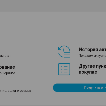
История ав
 выплат
Покажем актуаль
Другие пун
ование
покупке
аршеринге
Получить от
ние, залог и розыск