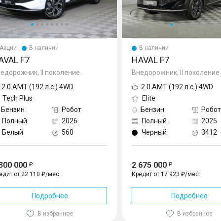
Акции
В наличии
В наличии
AVAL F7
HAVAL F7
едорожник, II поколение
Внедорожник, II поколение
2.0 AMT (192 л.с.) 4WD
2.0 AMT (192 л.с.) 4WD
Tech Plus
Elite
Бензин
Робот
Бензин
Робот
Полный
2026
Полный
2025
Белый
560
Черный
3412
 300 000
2 675 000
едит от 22 110 ₽/мес.
Кредит от 17 923 ₽/мес.
Подробнее
Подробнее
В избранное
В избранное