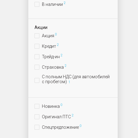
2
В наличии
Акции
0
Акция
2
Кредит
2
Трейд-ин
2
Страховка
С полным НДС (для автомобилей
с пробегом)
1
0
Новинка
2
Оригинал ПТС
0
Спецпредложение