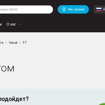
lkswagen
Mitsubishi
BMW
🏆
Мы лучшие
di
Chevrolet
Volvo
troen
Mini
и
О нас
рге
Haval
F7
гом
подойдет?