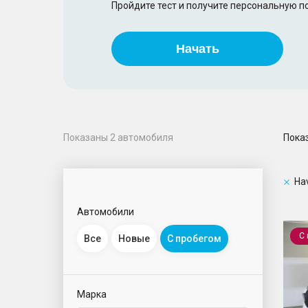
Пройдите тест и получите персональную 
Начать
Пока
Показаны
2
автомобиля
Ha
Автомобили
F7
С
Все
Новые
С пробегом
Марка