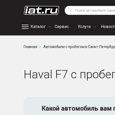
Мотоциклы
Vo
Снегоходы
Поиск
Au
Квадроциклы
Ci
Каталог
Сервис
Услуги
Новост
Онлайн запись на
Главная
Автомобили с пробегом в Санкт-Петербу
сервис
Haval F7 с пробе
Какой автомобиль
вам 