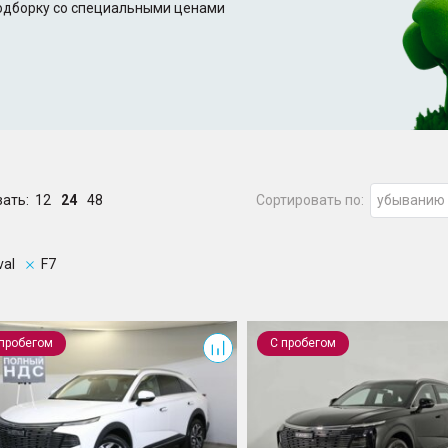
подборку со специальными ценами
зать:
12
24
48
Сортировать по:
убыванию
val
F7
F7
 пробегом
С пробегом