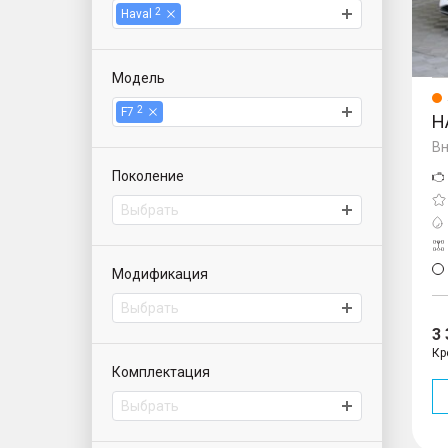
2
Haval
Модель
2
F7
H
Вн
Поколение
Выбрать
Модификация
Выбрать
3
Кр
Комплектация
Выбрать