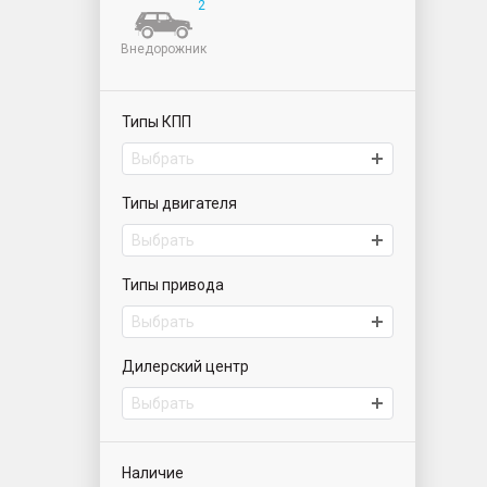
2
Внедорожник
Типы КПП
Выбрать
Типы двигателя
Выбрать
Типы привода
Выбрать
Дилерский центр
Выбрать
ИАТ Парнас | Автомобили с пробегом
ИАТ Приморский | Автомобили с пробегом
Наличие