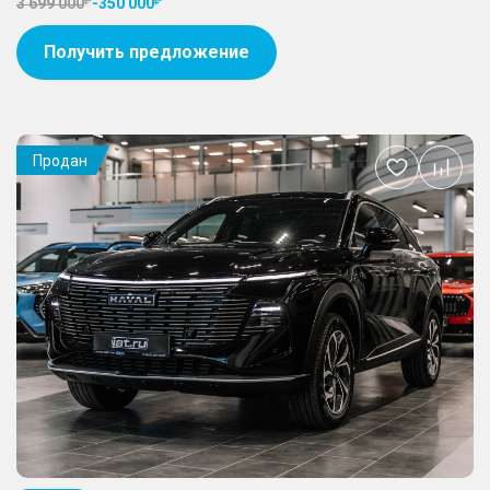
3 699 000
-
350 000
Получить предложение
Продан
Добавить
в
избранное