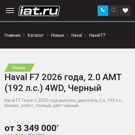
Заказать
Поиск
Доба
звонок
по
в
сайту
избр
Главная
Каталог
Новые
Haval
Haval F7
Новые
Haval F7 2026 года, 2.0 AMT
(192 л.с.) 4WD, Черный
Haval F7 Техно +, 2026 года выпуска, двигатель 2 л., 192 л.с.,
бензин , робот , полный, цвет черный
от
3 349 000