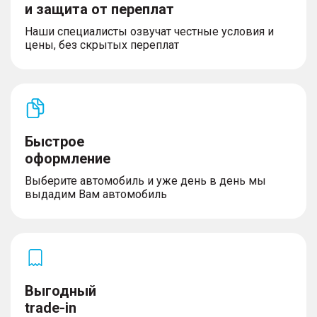
и защита от переплат
–  Интерфейс Bluetooth для подключения
мобильных устройств
Наши специалисты озвучат честные условия и
–  Разъемы USB (1 спереди, 1 в зеркале, 1
цены, без скрытых переплат
сзади)
–  Мультимедийная система с цветным
сенсорным дисплеем 14,6”
–  10 динамиков аудиосистемы, включая
сабвуфер
Быстрое
оформление
БЕЗОПАСНОСТЬ
Выберите автомобиль и уже день в день мы
–  Фронтальные подушки безопасности для
выдадим Вам автомобиль
водителя и переднего пассажира
–  Передние боковые подушки безопасности,
шторки безопасности
–  Передние и задние ремни безопасности с
преднатяжителями, индикатор непристегнутого
– ремня безопасности для водителя и переднего
пассажира
Выгодный
–  Система распознавания усталости водителя
trade-in
–  Электронная система динамической