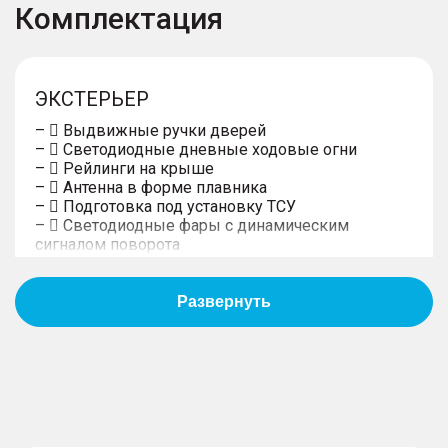
Комплектация
ЭКСТЕРЬЕР
–  Выдвижные ручки дверей
–  Светодиодные дневные ходовые огни
–  Рейлинги на крыше
–  Антенна в форме плавника
–  Подготовка под установку ТСУ
–  Светодиодные фары с динамическим
сигналом поворота
–  Светодиодная полоса между передними
фарами
–  Светодиодные задние фонари с
динамическим сигналом поворота
–  Панорамная крыша с люком
–  Тонированные задние стекла