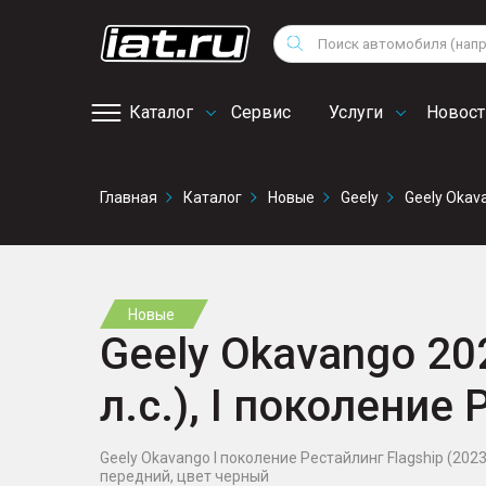
Мотоциклы
Vo
Снегоходы
Поиск
Au
Квадроциклы
Ci
Каталог
Сервис
Услуги
Новост
Онлайн запись на
Главная
Каталог
Новые
Geely
Geely Okav
сервис
Новые
Geely Okavango 20
л.с.), I поколение
Geely Okavango I поколение Рестайлинг Flagship (2023),
передний, цвет черный