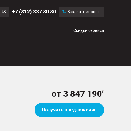
Ford
Land Rover
+7 (812) 337 80 80
RUS
Заказать звонок
Volvo
Cadillac
ENG
Скидки сервиса
CN
от
3 847 190
Получить предложение