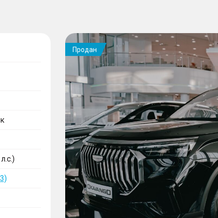
Продан
к
л.с.)
3)