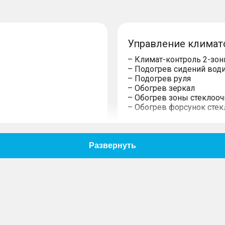
Управление климат
– Климат-контроль 2-зо
– Подогрев сидений води
– Подогрев руля
– Обогрев зеркал
– Обогрев зоны стеклооч
– Обогрев форсунок сте
Мультимедиа и нав
– USB
– Bluetooth
и
– Мультифункциональное
– Беспроводная зарядка 
– Розетка 12V