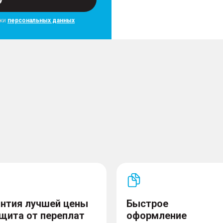
– Светодиодные фары
– Огни дневного хода
тки
персональных данных
– Автоматический корре
Комплектность
 памятью положения
– Докатка
дние
антия лучшей цены
Быстрое
ащита от переплат
оформление