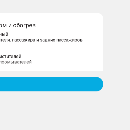
ом и обогрев
нный
теля, пассажира и задних пассажиров
истителей
клоомывателей
игация
 рулевое колесо
для телефона