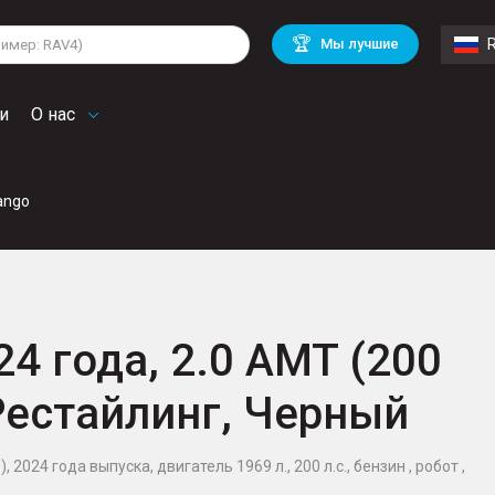
lkswagen
Mitsubishi
BMW
🏆
Мы лучшие
di
Chevrolet
Mercedes Benz
troen
Mini
и
О нас
ango
24 года, 2.0 AMT (200
 Рестайлинг, Черный
 2024 года выпуска, двигатель 1969 л., 200 л.с., бензин , робот ,