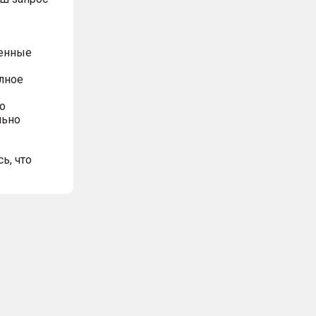
ренные
олное
о
льно
ь, что