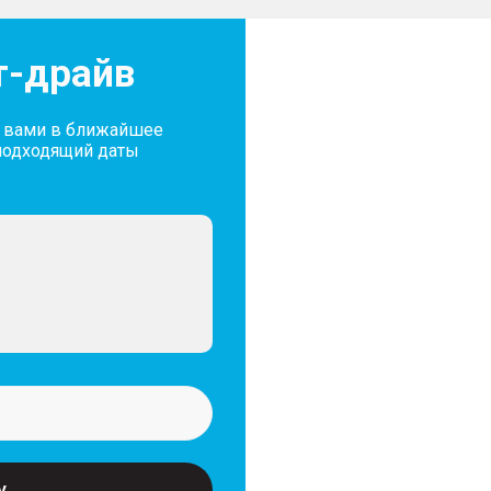
Салон и интерьер
т-драйв
– Темный салон
– Кожаный руль
с вами в ближайшее
– Люк
подходящий даты
– Панорамная крыша
– Передний центральный
– Обивка салона экокож
Экстерьер
– Литые легкосплавные 
– Размер дисков 19″
– Рейлинги на крыше
Освещение
у