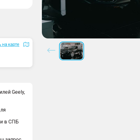
 на карте
лей Geely,
для
и в СПБ
ш запрос