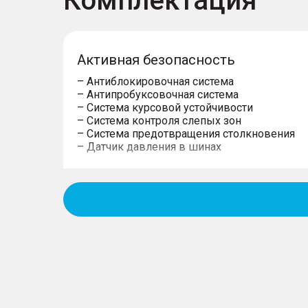
Комплектация
Активная безопасность
– Антиблокировочная система
– Антипробуксовочная система
– Система курсовой устойчивости
– Система контроля слепых зон
– Система предотвращения столкновения
– Датчик давления в шинах
Пассивная безопасность
– Подушки безопасности водителя
– Подушки безопасности пассажира
– Боковые передние подушки безопасност
– Оконные шторки безопасности
– Блокировка замков задних дверей
– Система крепления детских автокресел