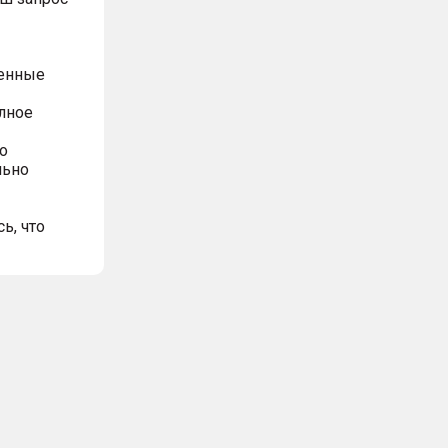
ренные
олное
о
льно
ь, что