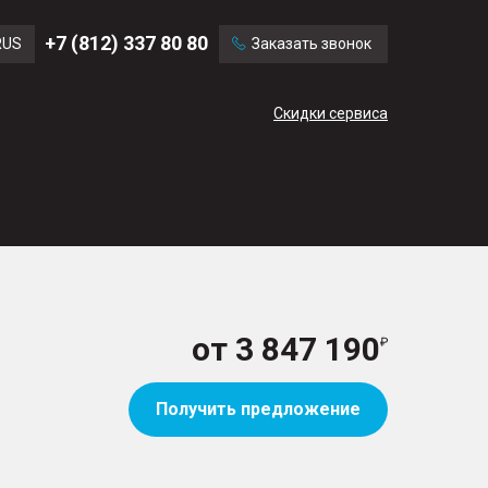
Ford
Land Rover
+7 (812) 337 80 80
RUS
Заказать звонок
Mercedes Benz
Cadillac
ENG
Скидки сервиса
CN
от
3 847 190
Получить предложение