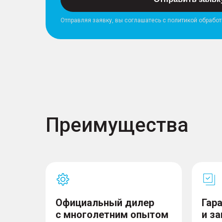
Комфорт
Отправляя заявку, вы соглашатесь с политикой обрабо
– Усилитель руля
– Запуск двигателя с кнопки
– Система “старт-стоп”
– Система доступа без ключа
– Регулировка руля в двух плоскостях
– Электрорегулировка сиденья водителя с
– Электрорегулировка сиденья пассажира
– Электростеклоподъемники передние и за
– Электропривод крышки багажника
Преимущества
– Электроскладывание зеркал
– Открытие багажника без помощи рук
Официальный дилер
Гар
с многолетним опытом
и з