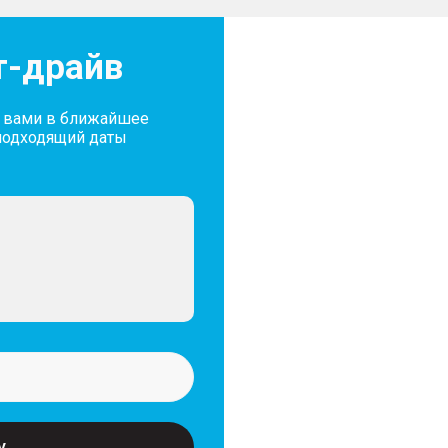
Салон и интерьер
т-драйв
– Темный салон
– Кожаный руль
с вами в ближайшее
– Люк
подходящий даты
– Панорамная крыша
– Передний центральный
– Обивка салона экокож
Экстерьер
– Литые легкосплавные 
– Размер дисков 19″
– Рейлинги на крыше
Освещение
у