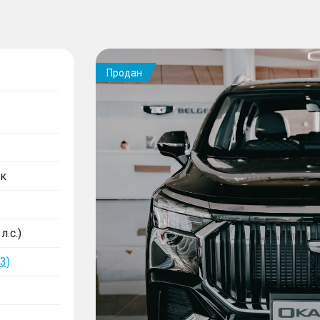
Продан
к
л.с.)
3)