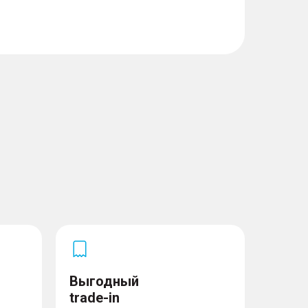
ктор фар
Выгодный
trade-in