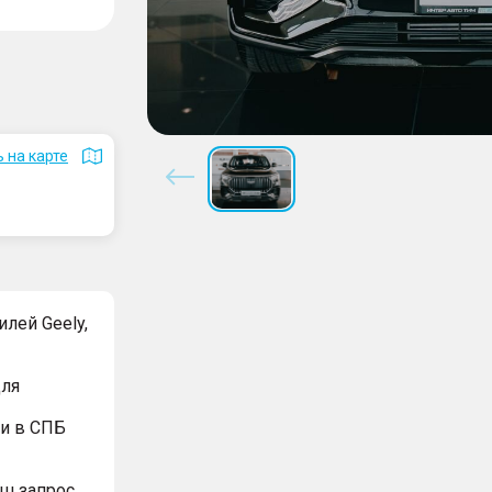
 на карте
лей Geely,
для
и в СПБ
ш запрос