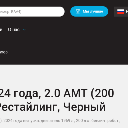
lkswagen
Mitsubishi
BMW
🏆
Мы лучшие
di
Chevrolet
Volvo
troen
Mini
и
О нас
ango
24 года, 2.0 AMT (200
 Рестайлинг, Черный
 2024 года выпуска, двигатель 1969 л., 200 л.с., бензин , робот ,