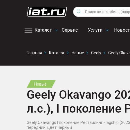
Мотоциклы
Vo
Снегоходы
Поиск
Au
Квадроциклы
Ci
Каталог
Сервис
Услуги
Новост
Онлайн запись на
Главная
Каталог
Новые
Geely
Geely Okav
сервис
Новые
Geely Okavango 20
л.с.), I поколение
Geely Okavango I поколение Рестайлинг Flagship (2023),
передний, цвет черный