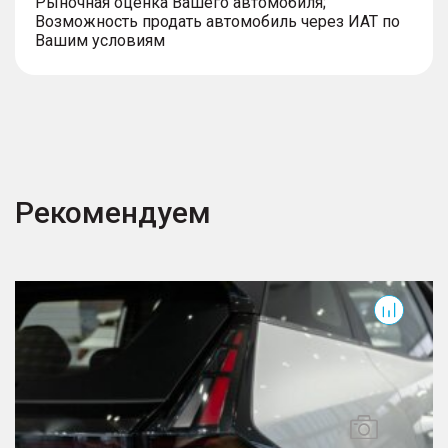
Рыночная оценка Вашего автомобиля;
Возможность продать автомобиль через ИАТ по
Вашим условиям
Рекомендуем
Cityray
C