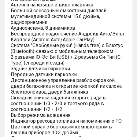
Антенна на крыше в виде плавника
Большой сенсорный емкостный дисплей
мультимедийной системы 15.6 дюйма,
радиоприемник
Аудиосистема, 8 динамиков
Беспроводное подключение Андроид Ауто/Эппл
Карплей (Android Auto/Apple CarPlay)
Система "Свободные руки" (Hands free) с Блютус
(Bluetooth)-связью с мобильным телефоном
2 разъема Ю-Эс-Би (USB) + 2 разъема Си-Тип (C-
Type) (спереди и сзади)
Задние датчики парковки
Передние датчики парковки
Дистанционное управление разблокировкой
двери багажника и открытие кнопкой из салона
Электропривод двери багажника
Складная спинка сидений второго ряда в
соотношении 1/3 - 2/3 и третьего ряда в
соотношении 1/2 - 1/2
Выбор режима вождения
Индикатор расхода топлива и напоминания о ТО
Цветной экран с бортовым компьютером в
панели приборов 10.3 дюйма