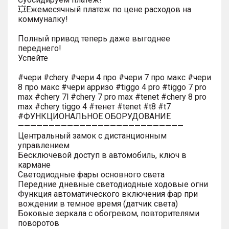
💥Ежемесячный платеж по цене расходов на
коммуналку!
Полный привод теперь даже выгоднее
переднего!
Успейте
#чери #chery #чери 4 про #чери 7 про макс #чери
8 про макс #чери арризо #tiggo 4 pro #tiggo 7 pro
max #chery 7l #chery 7 pro max #tenet #chery 8 pro
max #chery tiggo 4 #тенет #tenet #t8 #t7
#ФУНКЦИОНАЛЬНОЕ ОБОРУДОВАНИЕ
———————————————————————————
Центральный замок с дистанционным
управлением
Бесключевой доступ в автомобиль, ключ в
кармане
Светодиодные фары основного света
Передние дневные светодиодные ходовые огни
Функция автоматического включения фар при
вождении в темное время (датчик света)
Боковые зеркала с обогревом, повторителями
поворотов