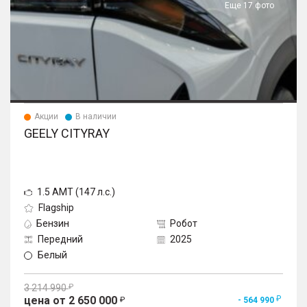
Еще 17 фото
Акции
В наличии
GEELY CITYRAY
1.5 AMT (147 л.с.)
Flagship
Бензин
Робот
Передний
2025
Белый
3 214 990
цена от 2 650 000
- 564 990