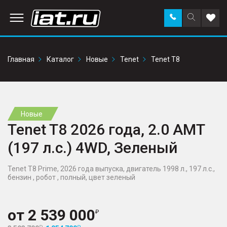
Заказать
Поиск
Доба
звонок
по
в
сайту
избр
Главная
Каталог
Новые
Tenet
Tenet T8
Новые
Tenet T8 2026 года, 2.0 AMT
(197 л.с.) 4WD, Зеленый
Tenet T8 Prime, 2026 года выпуска, двигатель 1998 л., 197 л.с.,
бензин , робот , полный, цвет зеленый
от
2 539 000