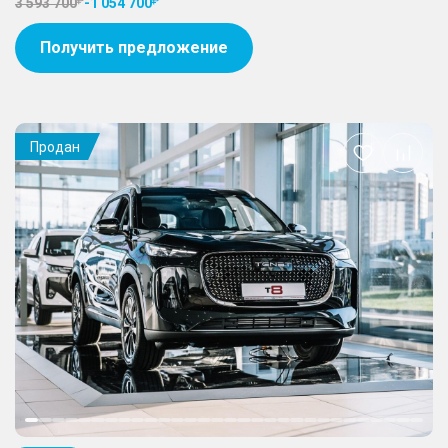
3 593 700
-
1 054 700
Получить предложение
Продан
Добавить
в
избранное