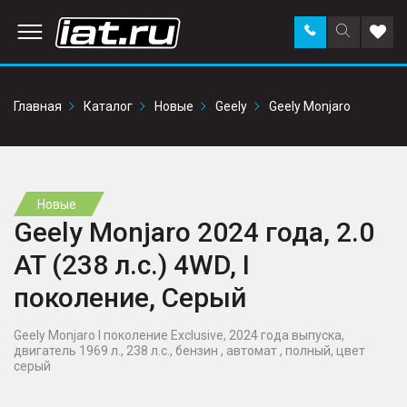
Заказать
Поиск
Доба
звонок
по
в
сайту
избр
Главная
Каталог
Новые
Geely
Geely Monjaro
Новые
Geely Monjaro 2024 года, 2.0
AT (238 л.с.) 4WD, I
поколение, Серый
Geely Monjaro I поколение Exclusive, 2024 года выпуска,
двигатель 1969 л., 238 л.с., бензин , автомат , полный, цвет
серый