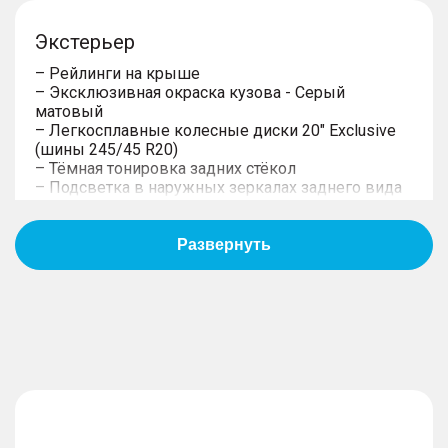
Экстерьер
– Рейлинги на крыше
– Эксклюзивная окраска кузова - Серый
матовый
– Легкосплавные колесные диски 20" Exclusive
(шины 245/45 R20)
– Тёмная тонировка задних стёкол
– Подсветка в наружных зеркалах заднего вида
– Светодиодные дневные ходовые огни и
указатели поворотов
– Светодиодные задние комбинированные
фонари с контурной линией на багажной двери
– Панорамная крыша с люком
– Светодиодные фары ближнего и дальнего
света
– Компактное запасное колесо
Интерьер