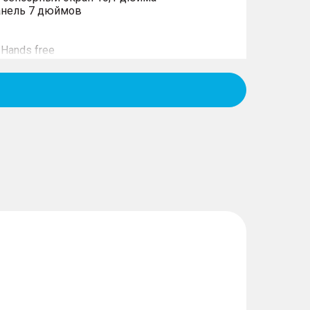
анель 7 дюймов
Hands free
й части салона
 мобильного телефона 50Вт с охлаждением
 ПРИ ВОЖДЕНИИ
ия о выезде из полосы движения (LDW) +
осе движения (LKA)
ижении в пробках (TJA) + интегрированная
ICA)
руиз-контроля (ACC)
я об угрозе фронтального столкновения
ки
щи при торможении (AEB) с системой
осипедистов (AEB-VRU)