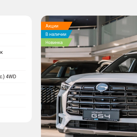
Акции
В наличии
Новинка
к
.с.) 4WD