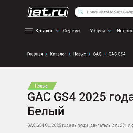
Мотоциклы
Vo
Снегоходы
Поиск
Au
Квадроциклы
Ci
Каталог
Сервис
Услуги
Новост
Онлайн запись на
Главная
Каталог
Новые
GAC
GAC GS4
сервис
Новые
GAC GS4 2025 года,
Белый
GAC GS4 GL, 2025 года выпуска, двигатель 2 л., 231 л.