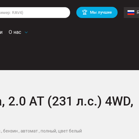
lkswagen
Mitsubishi
BMW
🏆
Мы лучшие
di
Chevrolet
Mercedes Benz
troen
Mini
и
О нас
 2.0 AT (231 л.с.) 4WD,
с., бензин , автомат , полный, цвет белый