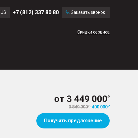
Ford
Land Rover
+7 (812) 337 80 80
RUS
Заказать звонок
Volvo
Cadillac
ENG
Скидки сервиса
CN
от
3 449 000
3 849 000
-
400 000
Получить предложение