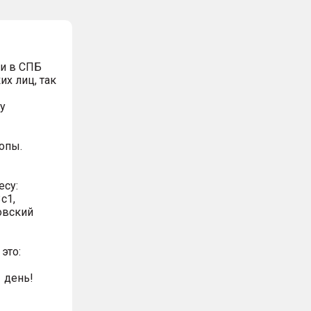
и в СПБ
х лиц, так
у
опы.
есу:
с1,
овский
это:
 день!