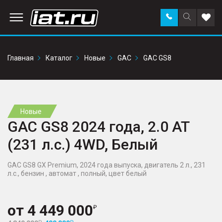
Заказать
Поиск
Доба
звонок
по
в
сайту
избр
Главная
Каталог
Новые
GAC
GAC GS8
Новые
GAC GS8 2024 года, 2.0 AT
(231 л.с.) 4WD, Белый
GAC GS8 GX Premium, 2024 года выпуска, двигатель 2 л., 231
л.с., бензин , автомат , полный, цвет белый
от
4 449 000